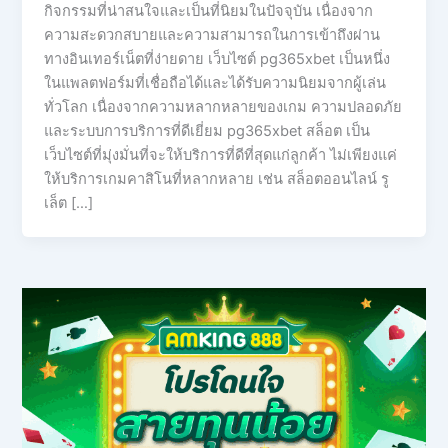
กิจกรรมที่น่าสนใจและเป็นที่นิยมในปัจจุบัน เนื่องจาก
ความสะดวกสบายและความสามารถในการเข้าถึงผ่าน
ทางอินเทอร์เน็ตที่ง่ายดาย เว็บไซต์ pg365xbet เป็นหนึ่ง
ในแพลตฟอร์มที่เชื่อถือได้และได้รับความนิยมจากผู้เล่น
ทั่วโลก เนื่องจากความหลากหลายของเกม ความปลอดภัย
และระบบการบริการที่ดีเยี่ยม pg365xbet สล็อต เป็น
เว็บไซต์ที่มุ่งมั่นที่จะให้บริการที่ดีที่สุดแก่ลูกค้า ไม่เพียงแค่
ให้บริการเกมคาสิโนที่หลากหลาย เช่น สล็อตออนไลน์ รู
เล็ต […]