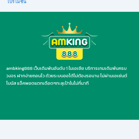
โปรโมชั่น
ambking888 เว็บเดิมพันอันดับ 1 ในเอเชีย บริการเกมเดิมพันครบ
วงจร ฝากง่ายถอนไว ด้วยระบบออโต้ไม่ต้องรอนาน ไม่ผ่านเอเย่นต์
โบนัส แจ็คพอตแตกเดือดๆทะลุเป้าในไม่กี่นาที