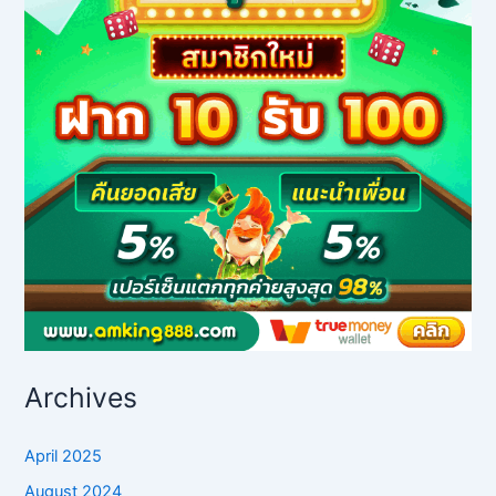
Archives
April 2025
August 2024