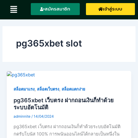
Skip
Menu
สมัครสมาชิก
เข้าสู่ระบบ
to
content
pg365xbet slot
,
,
สล็อตมาแรง
สล็อตเว็บตรง
สล็อตแตกง่าย
pg365xbet เว็บตรง ฝากถอนเงินก็ทำด้วย
ระบบอัตโนมัติ
adminnite
/
14/04/2024
pg365xbet เว็บตรง ฝากถอนเงินก็ทำด้วยระบบอัตโนมัติ
กดรับโบนัส 100% การพนันออนไลน์ได้กลายเป็นหนึ่งใน