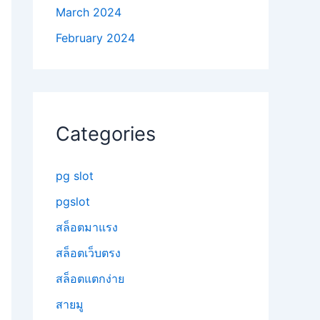
March 2024
February 2024
Categories
pg slot
pgslot
สล็อตมาแรง
สล็อตเว็บตรง
สล็อตแตกง่าย
สายมู