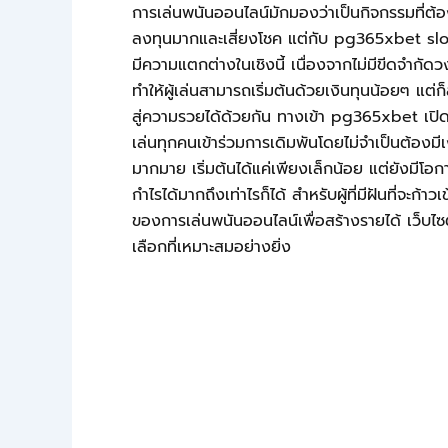
การเล่นพนันออนไลน์มักมองว่าเป็นกิจกรรมที่ต้อง
ลงทุนมากและเสี่ยงโชค แต่กับ
pg365xbet sl
มีความแตกต่างในเชิงนี้ เนื่องจากไม่มีขีดจำกัด
ทำให้ผู้เล่นสามารถเริ่มต้นด้วยเงินทุนน้อยๆ แต่ก
สู่ความรวยได้ด้วยกัน
ทางเข้า pg365xbet
เปิด
เล่นทุกคนเข้าร่วมการเดิมพันโดยไม่จำเป็นต้องมี
มากมาย เริ่มต้นได้แค่เพียงเล็กน้อย แต่ยังมีโอกาส
กำไรได้มากถึงเท่าไรก็ได้ สำหรับผู้ที่มีฝันที่จะก้าวเข
ของการเล่นพนันออนไลน์เพื่อสร้างรายได้ เว็บไซต
เลือกที่เหมาะสมอย่างยิ่ง