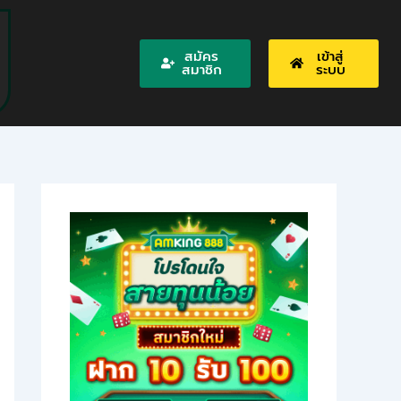
สมัคร
เข้าสู่
สมาชิก
ระบบ