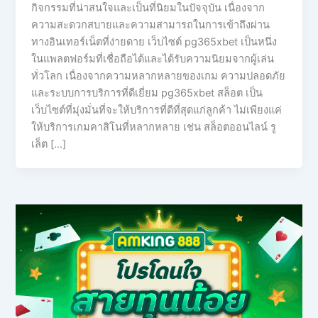
กิจกรรมที่น่าสนใจและเป็นที่นิยมในปัจจุบัน เนื่องจาก
ความสะดวกสบายและความสามารถในการเข้าถึงผ่าน
ทางอินเทอร์เน็ตที่ง่ายดาย เว็บไซต์ pg365xbet เป็นหนึ่ง
ในแพลตฟอร์มที่เชื่อถือได้และได้รับความนิยมจากผู้เล่น
ทั่วโลก เนื่องจากความหลากหลายของเกม ความปลอดภัย
และระบบการบริการที่ดีเยี่ยม pg365xbet สล็อต เป็น
เว็บไซต์ที่มุ่งมั่นที่จะให้บริการที่ดีที่สุดแก่ลูกค้า ไม่เพียงแค่
ให้บริการเกมคาสิโนที่หลากหลาย เช่น สล็อตออนไลน์ รู
เล็ต […]