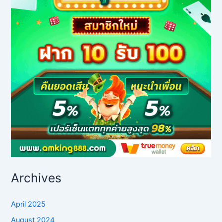
Archives
April 2025
August 2024