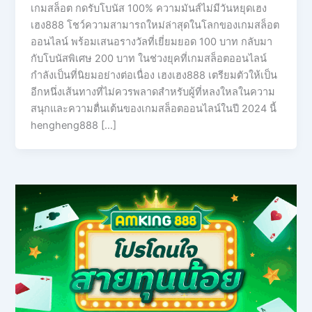
เกมสล็อต กดรับโบนัส 100% ความมันส์ไม่มีวันหยุดเฮง
เฮง888 โชว์ความสามารถใหม่ล่าสุดในโลกของเกมสล็อต
ออนไลน์ พร้อมเสนอรางวัลที่เยี่ยมยอด 100 บาท กลับมา
กับโบนัสพิเศษ 200 บาท ในช่วงยุคที่เกมสล็อตออนไลน์
กำลังเป็นที่นิยมอย่างต่อเนื่อง เฮงเฮง888 เตรียมตัวให้เป็น
อีกหนึ่งเส้นทางที่ไม่ควรพลาดสำหรับผู้ที่หลงใหลในความ
สนุกและความตื่นเต้นของเกมสล็อตออนไลน์ในปี 2024 นี้
hengheng888 […]