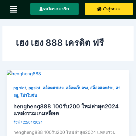
Skip
Menu
สมัครสมาชิก
เข้าสู่ระบบ
to
content
เฮง เฮง 888 เครดิต ฟรี
,
,
,
,
,
pg slot
pgslot
สล็อตมาแรง
สล็อตเว็บตรง
สล็อตแตกง่าย
สา
,
ยมู
โปรโมชั่น
hengheng888 100รับ200 ใหม่ล่าสุด2024
แหล่งรวมเกมสล็อต
สิงห์
/
22/04/2024
hengheng888 100รับ200 ใหม่ล่าสุด2024 แหล่งรวม