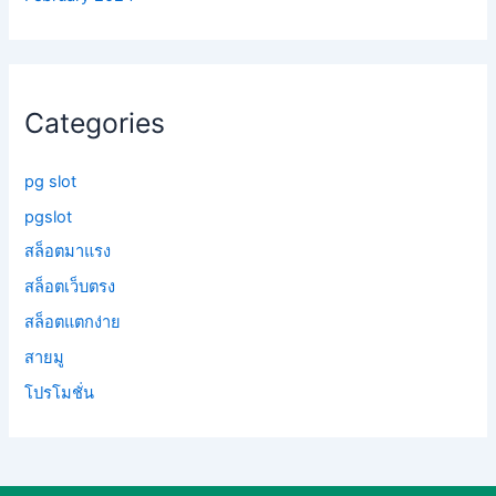
Categories
pg slot
pgslot
สล็อตมาแรง
สล็อตเว็บตรง
สล็อตแตกง่าย
สายมู
โปรโมชั่น