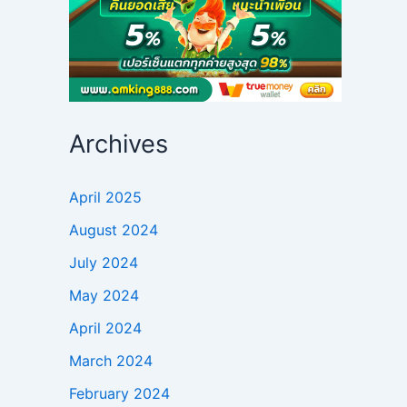
Archives
April 2025
August 2024
July 2024
May 2024
April 2024
March 2024
February 2024