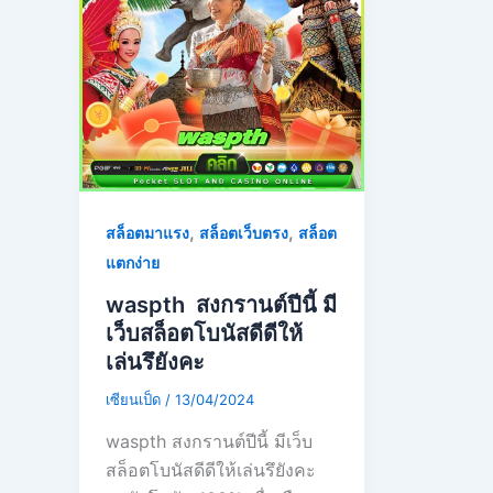
,
,
สล็อตมาแรง
สล็อตเว็บตรง
สล็อต
แตกง่าย
waspth สงกรานต์ปีนี้ มี
เว็บสล็อตโบนัสดีดีให้
เล่นรึยังคะ
เซียนเป็ด
/
13/04/2024
waspth สงกรานต์ปีนี้ มีเว็บ
สล็อตโบนัสดีดีให้เล่นรึยังคะ