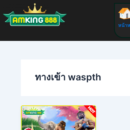
Skip
to
content
หน้าห
ทางเข้า waspth