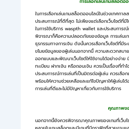
การเลือกเล่นเกมสล็อตอ
ในการเลือกเล่นเกมสล็อตออนไลน์ในช่วงเทศกาลสง
ประสบการณ์ที่ดีที่สุด ไม่เพียงแต่เลือกเว็บไซต
ในการใช้บริการ waspth wallet และประสบการณ์การ
พิจารณาก็คือความปลอดภัยของข้อมูล การเล่นเกม
ธุรกรรมทางการเงิน ดังนั้นควรเลือกเว็บไซต์ที่มีร
ขโมยข้อมูลของผู้เล่นนอกจากนี้ ความสะดวกสบายในก
ออกแบบและพัฒนาเว็บไซต์ให้ใช้งานได้อย่างง่าย มีป
ทะเบียน ฝากเงิน หรือถอนเงิน ควรเป็นเรื่องที่ทำไ
ประสบการณ์การเล่นที่เป็นมิตรต่อผู้เล่น ควรเลือกเว
พร้อมให้ความช่วยเหลือและแก้ไขปัญหาให้ผู้เล่นได้
การเล่นที่ดีและไม่มีปัญหาเกี่ยวกับการใช้บริการ
คุณภาพของ
นอกจากนี้ยังควรพิจารณาคุณภาพของเกมที่เว็บไซต
หลายในเกมสล็อตและมีเกมที่มีกราฟิกที่สวยงามแล