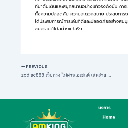
ที่น่าตื่นเต้นและสนุกสนานอย่างแท้จริงดังนั้น
ทั้งความปลอดภัย ความสะดวกสบาย ประสบการณ์การ
ได้ประสบการณ์การเล่นที่ดีและปลอดภัยอย่างสม
สงกรานต์ได้อย่างแท้จริง
PREVIOUS
zodiac888 เว็บตรง ไม่ผ่านเอเย่นต์ เล่นง่าย ได้กำไรไว
บริการ
Home