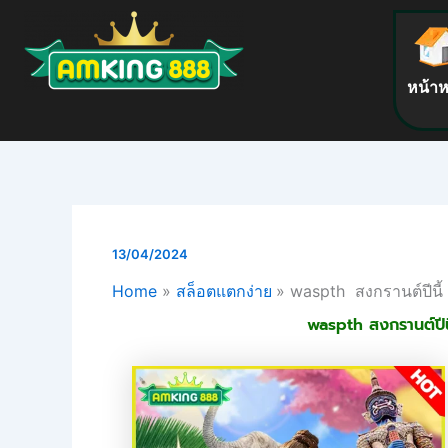
Skip
to
content
หน้าห
13/04/2024
Home
สล็อตแตกง่าย
waspth สงกรานต์ปีนี้ ม
waspth สงกรานต์ปีนี้