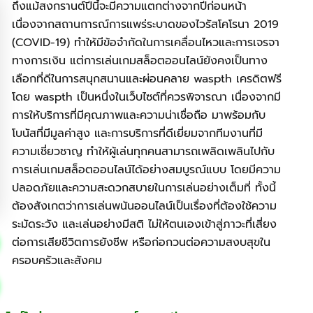
ถึงแม้สงกรานต์ปีนี้จะมีความแตกต่างจากปีก่อนหน้า
เนื่องจากสถานการณ์การแพร่ระบาดของไวรัสโคโรนา 2019
(COVID-19) ทำให้มีข้อจำกัดในการเคลื่อนไหวและการเจรจา
ทางการเงิน แต่การเล่นเกมสล็อตออนไลน์ยังคงเป็นทาง
เลือกที่ดีในการสนุกสนานและผ่อนคลาย
waspth
เครดิตฟรี
โดย waspth เป็นหนึ่งในเว็บไซต์ที่ควรพิจารณา เนื่องจากมี
การให้บริการที่มีคุณภาพและความน่าเชื่อถือ มาพร้อมกับ
โบนัสที่มีมูลค่าสูง และการบริการที่ดีเยี่ยมจากทีมงานที่มี
ความเชี่ยวชาญ ทำให้ผู้เล่นทุกคนสามารถเพลิดเพลินไปกับ
การเล่นเกมสล็อตออนไลน์ได้อย่างสมบูรณ์แบบ โดยมีความ
ปลอดภัยและความสะดวกสบายในการเล่นอย่างเต็มที่ ทั้งนี้
ต้องสังเกตว่าการเล่นพนันออนไลน์เป็นเรื่องที่ต้องใช้ความ
ระมัดระวัง และเล่นอย่างมีสติ ไม่ให้ตนเองเข้าสู่ภาวะที่เสี่ยง
ต่อการเสียชีวิตการยังชีพ หรือก่อกวนต่อความสงบสุขใน
ครอบครัวและสังคม