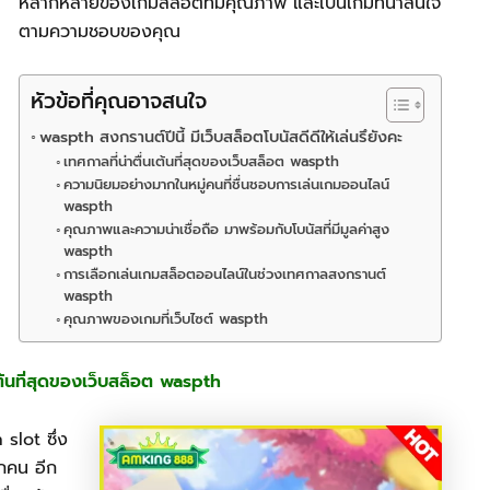
หลากหลายของเกมสล็อตที่มีคุณภาพ และเป็นเกมที่น่าสนใจ
ตามความชอบของคุณ
หัวข้อที่คุณอาจสนใจ
waspth สงกรานต์ปีนี้ มีเว็บสล็อตโบนัสดีดีให้เล่นรึยังคะ
เทศกาลที่น่าตื่นเต้นที่สุดของเว็บสล็อต waspth
ความนิยมอย่างมากในหมู่คนที่ชื่นชอบการเล่นเกมออนไลน์
waspth
คุณภาพและความน่าเชื่อถือ มาพร้อมกับโบนัสที่มีมูลค่าสูง
waspth
การเลือกเล่นเกมสล็อตออนไลน์ในช่วงเทศกาลสงกรานต์
waspth
คุณภาพของเกมที่เว็บไซต์ waspth
เต้นที่สุดของเว็บสล็อต waspth
slot ซึ่ง
ุกคน อีก