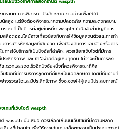
อนไลน์ในช่วงเทศกาลสงกรานต์ waspth
กรานต์ ควรพิจารณาปัจจัยหลาย ๆ อย่างเพื่อให้ได้
์ที่มีโบนัสสูง แต่ยังต้องพิจารณาความปลอดภัย ความสะดวกสบาย
เล่นที่เป็นมิตรต่อผู้เล่นหนึ่ง waspth ในปัจจัยสำคัญที่ควร
สล็อตออนไลน์อาจเกี่ยวข้องกับการให้ข้อมูลส่วนตัวและการทำ
ะบบการเข้ารหัสข้อมูลที่เข้มงวด เพื่อป้องกันการแอบอ้างหรือการ
ารใช้บริการก็เป็นปัจจัยที่สำคัญ ควรเลือกเว็บไซต์ที่มีการ
ระสิทธิภาพ และเข้าใจง่ายต่อผู้เล่นทุกคน ไม่ว่าจะเป็นการลง
ด้สะดวกและรวดเร็วอีกปัจจัยหนึ่งที่ควรพิจารณาก็คือ
็บไซต์ที่มีการบริการลูกค้าที่ดีและเป็นเอกลักษณ์ โดยมีทีมงานที่
อย่างรวดเร็วและมีประสิทธิภาพ ซึ่งจะช่วยให้ผู้เล่นมีประสบการณ์
เกมที่เว็บไซต์ waspth
์ waspth นั้นเสนอ ควรเลือกเล่นบนเว็บไซต์ที่มีความหลาก
ะเสียงที่น่าสนใจ เพื่อให้การเล่นเกมสล็อตกลายเป็นประสบการณ์