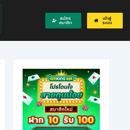
สมัคร
เข้าสู่
สมาชิก
ระบบ