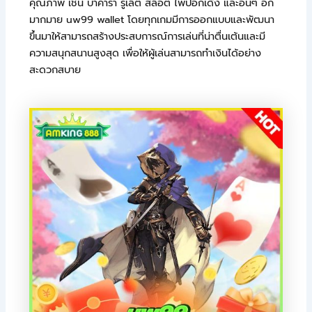
คุณภาพ เช่น บาคาร่า รูเล็ต สล็อต ไพ่ป๊อกเด้ง และอื่นๆ อีก
มากมาย
uw99 wallet
โดยทุกเกมมีการออกแบบและพัฒนา
ขึ้นมาให้สามารถสร้างประสบการณ์การเล่นที่น่าตื่นเต้นและมี
ความสนุกสนานสูงสุด เพื่อให้ผู้เล่นสามารถทำเงินได้อย่าง
สะดวกสบาย