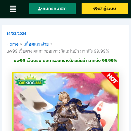
Skip
Menu
สมัครสมาชิก
เข้าสู่ระบบ
to
content
14/03/2024
Home
สล็อตแตกง่าย
uw99 เว็บตรง ผลการออกรางวัลแม่นยำ มากถึง 99.99%
uw99 เว็บตรง ผลการออกรางวัลแม่นยำ มากถึง 99.99%