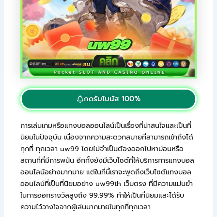
กดรับโบนัส 100%
การเล่นเกมหรือแทงบอลออนไลน์เป็นเรื่องที่น่าสนใจและเป็นที่
นิยมในปัจจุบัน เนื่องจากความสะดวกสบายที่สามารถเข้าถึงได้
ทุกที่ ทุกเวลา
uw99
โดยไม่จำเป็นต้องออกไปหาบ่อนหรือ
สถานที่ที่มีการพนัน อีกทั้งยังมีเว็บไซต์ที่ให้บริการการแทงบอล
ออนไลน์อย่างมากมาย แต่ในที่นี้เราจะพูดถึงเว็บไซต์แทงบอล
ออนไลน์ที่เป็นที่นิยมอย่าง
uw99th
เว็บตรง ที่มีความแม่นยำ
ในการออกรางวัลสูงถึง 99.99% ทำให้เป็นที่นิยมและได้รับ
ความไว้วางใจจากผู้เล่นมากมายในทุกที่ทุกเวลา