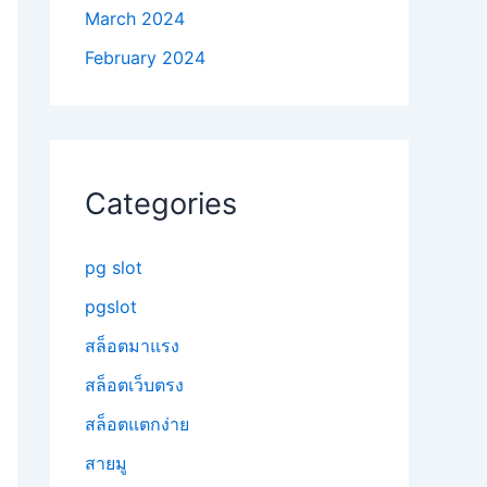
March 2024
February 2024
Categories
pg slot
pgslot
สล็อตมาแรง
สล็อตเว็บตรง
สล็อตแตกง่าย
สายมู