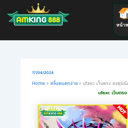
Skip
to
content
หน้าห
17/04/2024
Home
สล็อตแตกง่าย
ufaxc เว็บตรง ลงทุนน
ufaxc เว็บตรง