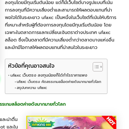
ลงทุนโดยมีทุนเริ่มต้นน้อย แต่ก็มีเว็บไซต์บางรูปแบบที่เน้น
การลงทุนที่มีความเสี่ยงต่ำและสามารถให้ผลตอบแทนที่น่า
พอใจได้ในระยะยาว
ufaxc
เป็นหนึ่งในเว็บไซต์ที่เน้นให้บริการ
ที่เหมาะสำหรับผู้ที่ต้องการลงทุนโดยมีทุนเริ่มต้นน้อย โดย
เฉพาะในตลาดการแลกเปลี่ยนเงินตราต่างประเทศ
ufaxc
สล็อต
ซึ่งเป็นตลาดที่มีความเสี่ยงต่ำกว่าตลาดบางแห่งอื่น
และมักมีโอกาสให้ผลตอบแทนที่น่าสนใจในระยะยาว
หัวข้อที่คุณอาจสนใจ
ufaxc เว็บตรง ลงทุนน้อยก็ได้กำไรราคาแพง
ufaxc เว็บตรง คัดสรรเกมสล็อตค่ายดังมากมายทั่วโลก
สรุปบทความ ufaxc
รรเกมสล็อตค่ายดังมากมายทั่วโลก
ละน่าตื่น
lot
และใน