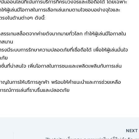
นันออนไลน์ที่เน้นการบริการที่ครบวงจรและเชื่อถือได้ โดยเฉพาะ
ให้ผู้เล่นมีโอกาสในการเลือกเล่นเกมตามใจชอบอย่างจุใจและ
รงในด้านต่างๆ ดังนี้:
รเกมสล็อตจากค่ายดังมากมายทั่วโลก ทำให้ผู้เล่นมีโอกาสใน
ุกสนาน
มีระบบการรักษาความปลอดภัยที่เชื่อถือได้ เพื่อให้ผู้เล่นมั่นใจ
ดภัย
มชั่นที่น่าสนใจ เพิ่มโอกาสในการชนะและเพลิดเพลินกับการเล่น
ยวชาญในการให้บริการลูกค้า พร้อมให้คำแนะนำและการช่วยเหลือ
บการณ์การเล่นที่ราบรื่นและปลอดภัย
NEX