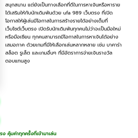
สนุกสนาน แต่ยังเป็นทางเลือกที่ดีในการหาเงินหรือหาราย
ได้เสริมให้กับนักเดิมพันด้วย
ufa 989
เว็บตรง ที่เปิด
โอกาสให้ผู้เล่นมีโอกาสในการสร้างรายได้อย่างเต็มที่
เว็บไซต์เว็บตรง เปิดรับนักเดิมพันทุกคนไม่ว่าจะเป็นมือใหม่
หรือมือเซียน ทุกคนสามารถมีโอกาสในการหาเงินได้อย่าง
เสมอภาค ด้วยเกมที่มีให้เลือกเล่นหลากหลาย เช่น บาคาร่า
สล็อต รูเล็ต และเกมอื่นๆ ที่มีอัตราการจ่ายเงินรางวัล
ตอบแทนสูง
 คุ้มค่าทุกครั้งที่เข้ามาเล่น