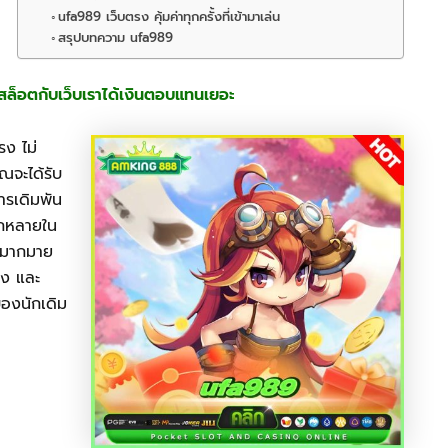
ufa989 เว็บตรง คุ้มค่าทุกครั้งที่เข้ามาเล่น
สรุปบทความ ufa989
สล็อตกับเว็บเราได้เงินตอบแทนเยอะ
รง ไม่
ุณจะได้รับ
การเดิมพัน
ากหลายใน
ัยมากมาย
สูง และ
องนักเดิม