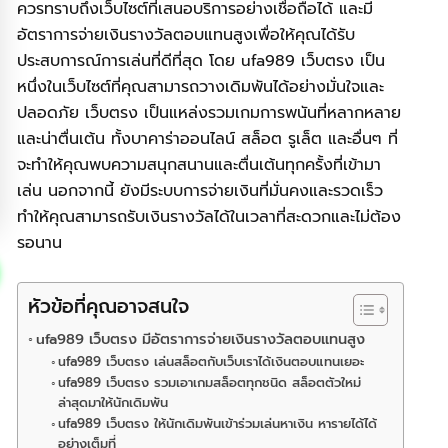
ควรทราบถึงเว็บไซต์ที่เสนอบริการอย่างเชื่อถือได้ และมี
อัตราการจ่ายเงินรางวัลตอบแทนสูงเพื่อให้คุณได้รับ
ประสบการณ์การเล่นที่ดีที่สุด โดย
ufa989
เว็บตรง เป็น
หนึ่งในเว็บไซต์ที่คุณสามารถวางเดิมพันได้อย่างมั่นใจและ
ปลอดภัย เว็บตรง เป็นแหล่งรวมเกมการพนันที่หลากหลาย
และน่าตื่นเต้น ทั้งบาคาร่าออนไลน์ สล็อต รูเล็ต และอื่นๆ ที่
จะทำให้คุณพบความสนุกสนานและตื่นเต้นทุกครั้งที่เข้ามา
เล่น นอกจากนี้ ยังมีระบบการจ่ายเงินที่มั่นคงและรวดเร็ว
ทำให้คุณสามารถรับเงินรางวัลได้ในเวลาที่สะดวกและไม่ต้อง
รอนาน
หัวข้อที่คุณอาจสนใจ
ufa989 เว็บตรง มีอัตราการจ่ายเงินรางวัลตอบแทนสูง
ufa989 เว็บตรง เล่นสล็อตกับเว็บเราได้เงินตอบแทนเยอะ
ufa989 เว็บตรง รวมเอาเกมสล็อตทุกชนิด สล็อตตัวใหม่
ล่าสุดมาให้นักเดิมพัน
ufa989 เว็บตรง ให้นักเดิมพันเข้าร่วมเล่นหาเงิน หารายได้ได้
อย่างเต็มที่