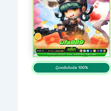
กดรับโบนัส 100%