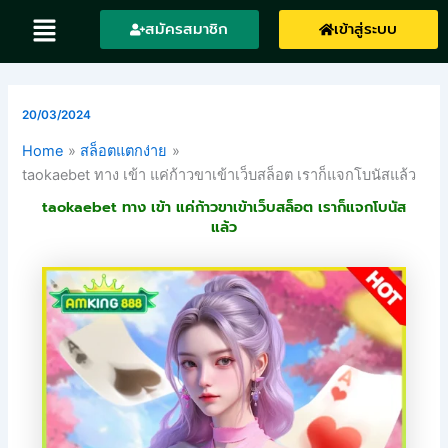
Skip
Menu
สมัครสมาชิก
เข้าสู่ระบบ
to
content
20/03/2024
Home
สล็อตแตกง่าย
taokaebet ทาง เข้า แค่ก้าวขาเข้าเว็บสล็อต เราก็แจกโบนัสแล้ว
taokaebet ทาง เข้า แค่ก้าวขาเข้าเว็บสล็อต เราก็แจกโบนัส
แล้ว