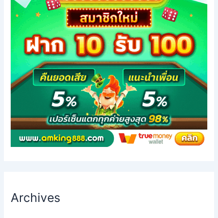
Archives