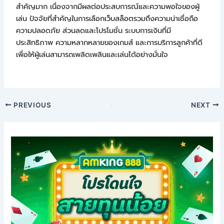
สำคัญมาก เนื่องจากมีผลต่อประสบการณ์และความพอใจของผู้
เล่น ปัจจัยที่สำคัญในการเลือกเว็บสล็อตรวมถึงความน่าเชื่อถือ
ความปลอดภัย ส่วนลดและโปรโมชั่น ระบบการเงินที่มี
ประสิทธิภาพ ความหลากหลายของเกมส์ และการบริการลูกค้าที่ดี
เพื่อให้ผู้เล่นสามารถเพลิดเพลินและเล่นได้อย่างมั่นใจ
PREVIOUS
NEXT