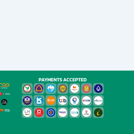
PAYMENTS ACCEPTED