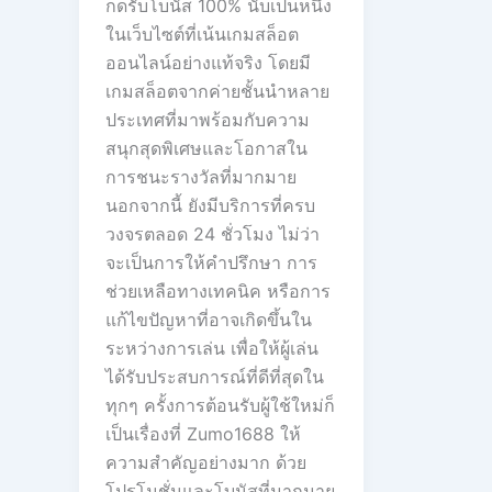
กดรับโบนัส 100% นับเป็นหนึ่ง
ในเว็บไซต์ที่เน้นเกมสล็อต
ออนไลน์อย่างแท้จริง โดยมี
เกมสล็อตจากค่ายชั้นนำหลาย
ประเทศที่มาพร้อมกับความ
สนุกสุดพิเศษและโอกาสใน
การชนะรางวัลที่มากมาย
นอกจากนี้ ยังมีบริการที่ครบ
วงจรตลอด 24 ชั่วโมง ไม่ว่า
จะเป็นการให้คำปรึกษา การ
ช่วยเหลือทางเทคนิค หรือการ
แก้ไขปัญหาที่อาจเกิดขึ้นใน
ระหว่างการเล่น เพื่อให้ผู้เล่น
ได้รับประสบการณ์ที่ดีที่สุดใน
ทุกๆ ครั้งการต้อนรับผู้ใช้ใหม่ก็
เป็นเรื่องที่ Zumo1688 ให้
ความสำคัญอย่างมาก ด้วย
โปรโมชั่นและโบนัสที่มากมาย