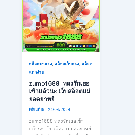
,
,
สล็อตมาแรง
สล็อตเว็บตรง
สล็อต
แตกง่าย
zumo1688 หลงรักเธอ
เข้าแล้วนะ เว็บสล็อตแม่
ยอดยาหยี
เซียนเป็ด
/
24/04/2024
zumo1688 หลงรักเธอเข้า
แล้วนะ เว็บสล็อตแม่ยอดยาหยี