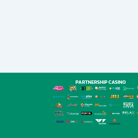
PARTNERSHIP CASINO