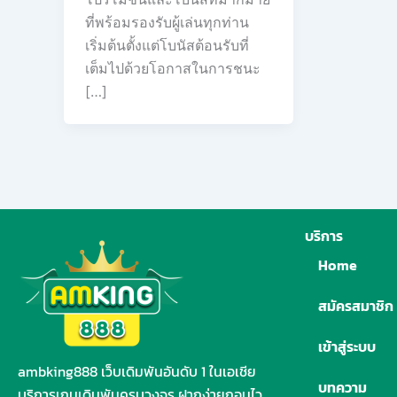
ที่พร้อมรองรับผู้เล่นทุกท่าน
เริ่มต้นตั้งแต่โบนัสต้อนรับที่
เต็มไปด้วยโอกาสในการชนะ
[…]
บริการ
Home
สมัครสมาชิก
เข้าสู่ระบบ
ambking888 เว็บเดิมพันอันดับ 1 ในเอเชีย
บทความ
บริการเกมเดิมพันครบวงจร ฝากง่ายถอนไว