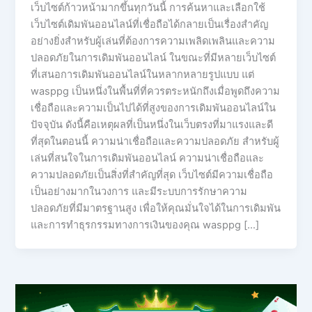
เว็บไซต์ก้าวหน้ามากขึ้นทุกวันนี้ การค้นหาและเลือกใช้
เว็บไซต์เดิมพันออนไลน์ที่เชื่อถือได้กลายเป็นเรื่องสำคัญ
อย่างยิ่งสำหรับผู้เล่นที่ต้องการความเพลิดเพลินและความ
ปลอดภัยในการเดิมพันออนไลน์ ในขณะที่มีหลายเว็บไซต์
ที่เสนอการเดิมพันออนไลน์ในหลากหลายรูปแบบ แต่
wasppg เป็นหนึ่งในพื้นที่ที่ควรตระหนักถึงเมื่อพูดถึงความ
เชื่อถือและความเป็นไปได้ที่สูงของการเดิมพันออนไลน์ใน
ปัจจุบัน ดังนี้คือเหตุผลที่เป็นหนึ่งในเว็บตรงที่มาแรงและดี
ที่สุดในตอนนี้ ความน่าเชื่อถือและความปลอดภัย สำหรับผู้
เล่นที่สนใจในการเดิมพันออนไลน์ ความน่าเชื่อถือและ
ความปลอดภัยเป็นสิ่งที่สำคัญที่สุด เว็บไซต์มีความเชื่อถือ
เป็นอย่างมากในวงการ และมีระบบการรักษาความ
ปลอดภัยที่มีมาตรฐานสูง เพื่อให้คุณมั่นใจได้ในการเดิมพัน
และการทำธุรกรรมทางการเงินของคุณ wasppg […]