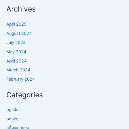
Archives
April 2025
August 2024
July 2024
May 2024
April 2024
March 2024
February 2024
Categories
pg slot
pgslot
สล็อตมาแรง