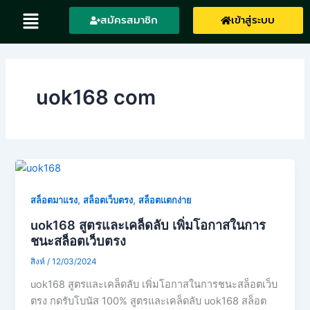
Skip
Menu
สมัครสมาชิก
เข้าสู่ระบบ
to
content
uok168 com
,
,
สล็อตมาแรง
สล็อตเว็บตรง
สล็อตแตกง่าย
uok168 สูตรและเคล็ดลับ เพิ่มโอกาสในการ
ชนะสล็อตเว็บตรง
สิงห์
/
12/03/2024
uok168 สูตรและเคล็ดลับ เพิ่มโอกาสในการชนะสล็อตเว็บ
ตรง กดรับโบนัส 100% สูตรและเคล็ดลับ uok168 สล็อต