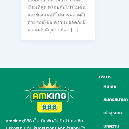
เยี่ยมที่สุด พร้อมกับโปรโมชั่น
และข้อเสนอที่ไม่ควรพลาดอีก
ด้วย tos789 ความปลอดภัยมี
ความสำคัญมากที่สุด […]
บริการ
Home
สมัครสมาชิก
เข้าสู่ระบบ
ambking888 เว็บเดิมพันอันดับ 1 ในเอเชีย
บทความ
บริการเกมเดิมพันครบวงจร ฝากง่ายถอนไว