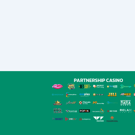
PARTNERSHIP CASINO