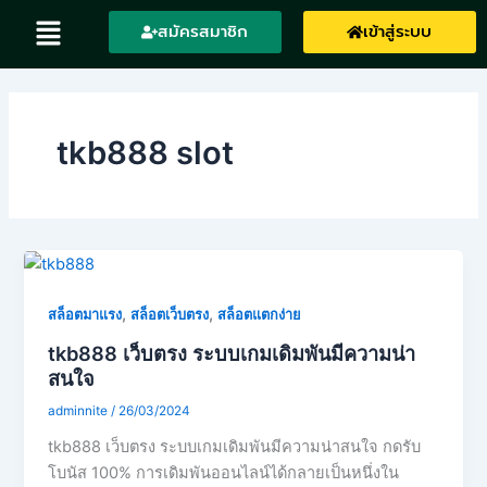
Skip
Menu
สมัครสมาชิก
เข้าสู่ระบบ
to
content
tkb888 slot
,
,
สล็อตมาแรง
สล็อตเว็บตรง
สล็อตแตกง่าย
tkb888 เว็บตรง ระบบเกมเดิมพันมีความน่า
สนใจ
adminnite
/
26/03/2024
tkb888 เว็บตรง ระบบเกมเดิมพันมีความน่าสนใจ กดรับ
โบนัส 100% การเดิมพันออนไลน์ได้กลายเป็นหนึ่งใน