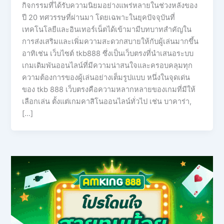
กิจกรรมที่ได้รับความนิยมอย่างแพร่หลายในช่วงหลังของ
ปี 20 ทศวรรษที่ผ่านมา โดยเฉพาะในยุคปัจจุบันที่
เทคโนโลยีและอินเทอร์เน็ตได้เข้ามามีบทบาทสำคัญใน
การส่งเสริมและเพิ่มความสะดวกสบายให้กับผู้เล่นมากขึ้น
อาทิเช่น เว็บไซต์ tkb888 ซึ่งเป็นเว็บตรงที่นำเสนอระบบ
เกมเดิมพันออนไลน์ที่มีความน่าสนใจและครอบคลุมทุก
ความต้องการของผู้เล่นอย่างเต็มรูปแบบ หนึ่งในจุดเด่น
ของ tkb 888 เว็บตรงคือความหลากหลายของเกมที่มีให้
เลือกเล่น ตั้งแต่เกมคาสิโนออนไลน์ทั่วไป เช่น บาคาร่า,
[…]