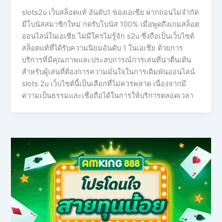
slots2u เว็บสล็อตแท้ อันดับ1 ของเอเชีย ฝากถอนไม่จำกัด
มีโบนัสสมาชิกใหม่ กดรับโบนัส 100% เมื่อพูดถึงเกมสล็อต
ออนไลน์ในเอเชีย ไม่มีใครไม่รู้จัก s2u ซึ่งถือเป็นเว็บไซต์
สล็อตแท้ที่ได้รับความนิยมอันดับ 1 ในเอเชีย ด้วยการ
บริการที่มีคุณภาพและประสบการณ์การเล่นที่น่าตื่นเต้น
สำหรับผู้เล่นที่ต้องการความมั่นใจในการเดิมพันออนไลน์
slots 2u เว็บไซต์นี้เป็นเลือกที่ไม่ควรพลาด เนื่องจากมี
ความเป็นธรรมและเชื่อถือได้ในการให้บริการตลอดเวลา