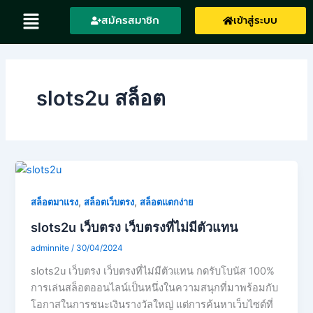
Skip
Menu
สมัครสมาชิก
เข้าสู่ระบบ
to
content
slots2u สล็อต
,
,
สล็อตมาแรง
สล็อตเว็บตรง
สล็อตแตกง่าย
slots2u เว็บตรง เว็บตรงที่ไม่มีตัวแทน
adminnite
/
30/04/2024
slots2u เว็บตรง เว็บตรงที่ไม่มีตัวแทน กดรับโบนัส 100%
การเล่นสล็อตออนไลน์เป็นหนึ่งในความสนุกที่มาพร้อมกับ
โอกาสในการชนะเงินรางวัลใหญ่ แต่การค้นหาเว็บไซต์ที่