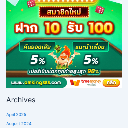
Archives
April 2025
August 2024