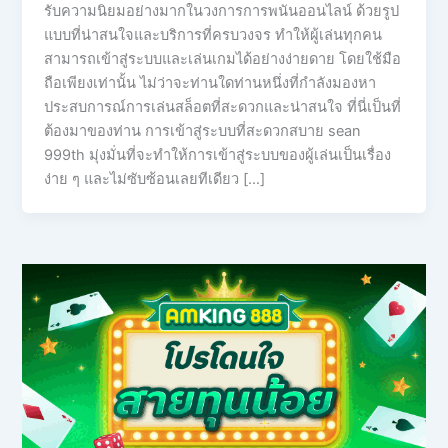
รับความนิยมอย่างมากในวงการการพนันออนไลน์ ด้วยรูป
แบบที่น่าสนใจและบริการที่ครบวงจร ทำให้ผู้เล่นทุกคน
สามารถเข้าสู่ระบบและเล่นเกมได้อย่างง่ายดาย โดยใช้มือ
ถือเพียงเท่านั้น ไม่ว่าจะท่านใดท่านหนึ่งที่กำลังมองหา
ประสบการณ์การเล่นสล็อตที่สะดวกและน่าสนใจ ที่นี่เป็นที่
ต้องมาของท่าน การเข้าสู่ระบบที่สะดวกสบาย sean
999th มุ่งมั่นที่จะทำให้การเข้าสู่ระบบของผู้เล่นเป็นเรื่อง
ง่าย ๆ และไม่ซับซ้อนเลยทีเดียว […]