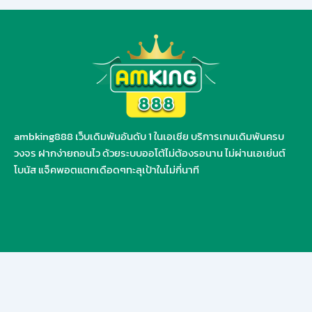
ambking888 เว็บเดิมพันอันดับ 1 ในเอเชีย บริการเกมเดิมพันครบ
วงจร ฝากง่ายถอนไว ด้วยระบบออโต้ไม่ต้องรอนาน ไม่ผ่านเอเย่นต์
โบนัส แจ็คพอตแตกเดือดๆทะลุเป้าในไม่กี่นาที