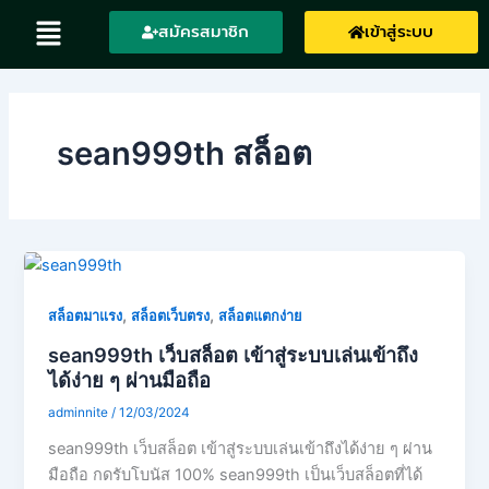
Skip
Menu
สมัครสมาชิก
เข้าสู่ระบบ
to
content
sean999th สล็อต
,
,
สล็อตมาแรง
สล็อตเว็บตรง
สล็อตแตกง่าย
sean999th เว็บสล็อต เข้าสู่ระบบเล่นเข้าถึง
ได้ง่าย ๆ ผ่านมือถือ
adminnite
/
12/03/2024
sean999th เว็บสล็อต เข้าสู่ระบบเล่นเข้าถึงได้ง่าย ๆ ผ่าน
มือถือ กดรับโบนัส 100% sean999th เป็นเว็บสล็อตที่ได้