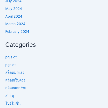
July 2024
May 2024
April 2024
March 2024
February 2024
Categories
pg slot
pgslot
สล็อตมาแรง
สล็อตเว็บตรง
สล็อตแตกง่าย
สายมู
โปรโมชั่น