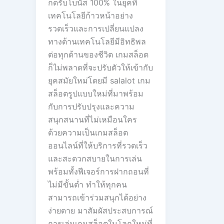
กดรับโบนัส 100% ในยุคที่
เทคโนโลยีก้าวหน้าอย่าง
รวดเร็วและการเปลี่ยนแปลง
ทางด้านเทคโนโลยีมีอิทธิพล
ต่อทุกด้านของชีวิต เกมสล็อต
ก็ไม่พลาดที่จะปรับตัวให้เข้ากับ
ยุคสมัยใหม่โดยมี salalot เกม
สล็อตรูปแบบใหม่ที่มาพร้อม
กับการปรับปรุงและความ
สนุกสนานที่ไม่เหมือนใคร
ด้วยความเป็นเกมสล็อต
ออนไลน์ที่ให้บริการที่รวดเร็ว
และสะดวกสบายในการเล่น
พร้อมทั้งฟีเจอร์การฝากถอนที่
ไม่มีขั้นต่ำ ทำให้ทุกคน
สามารถเข้าร่วมสนุกได้อย่าง
ง่ายดาย มาสัมผัสประสบการณ์
การเล่นเกมสล็อตในโลกใหม่ที่