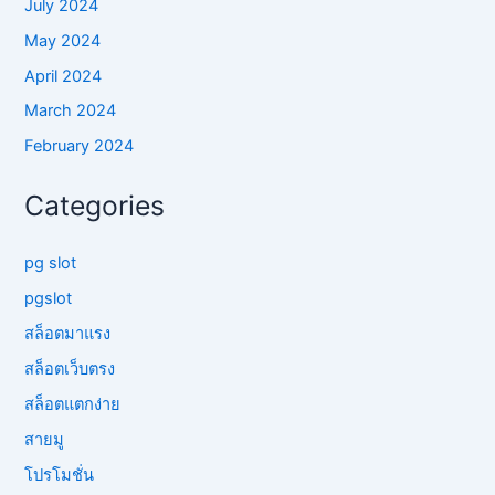
July 2024
May 2024
April 2024
March 2024
February 2024
Categories
pg slot
pgslot
สล็อตมาแรง
สล็อตเว็บตรง
สล็อตแตกง่าย
สายมู
โปรโมชั่น