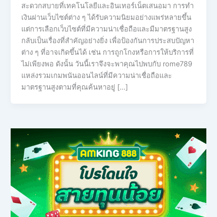
สะดวกสบายที่เทคโนโลยีและอินเทอร์เน็ตเสนอมา การทำ
เงินผ่านเว็บไซต์ต่าง ๆ ได้รับความนิยมอย่างแพร่หลายขึ้น
แต่การเลือกเว็บไซต์ที่มีความน่าเชื่อถือและมีมาตรฐานสูง
กลับเป็นเรื่องที่สำคัญอย่างยิ่ง เพื่อป้องกันการประสบปัญหา
ต่าง ๆ ที่อาจเกิดขึ้นได้ เช่น การถูกโกงหรือการให้บริการที่
ไม่เพียงพอ ดังนั้น วันนี้เราจึงจะพาคุณไปพบกับ rome789
แหล่งรวมเกมพนันออนไลน์ที่มีความน่าเชื่อถือและ
มาตรฐานสูงตามที่คุณค้นหาอยู่ […]