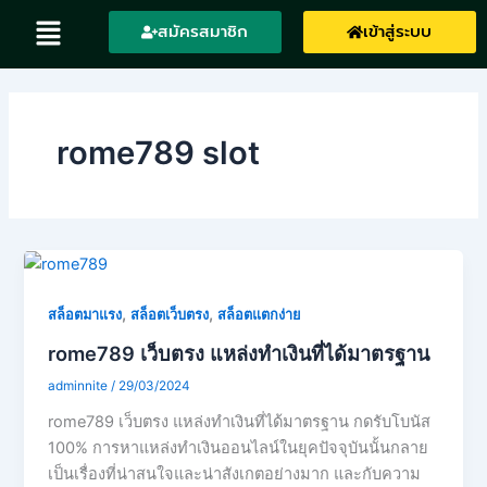
Skip
Menu
สมัครสมาชิก
เข้าสู่ระบบ
to
content
rome789 slot
,
,
สล็อตมาแรง
สล็อตเว็บตรง
สล็อตแตกง่าย
rome789 เว็บตรง แหล่งทำเงินที่ได้มาตรฐาน
adminnite
/
29/03/2024
rome789 เว็บตรง แหล่งทำเงินที่ได้มาตรฐาน กดรับโบนัส
100% การหาแหล่งทำเงินออนไลน์ในยุคปัจจุบันนั้นกลาย
เป็นเรื่องที่น่าสนใจและน่าสังเกตอย่างมาก และกับความ