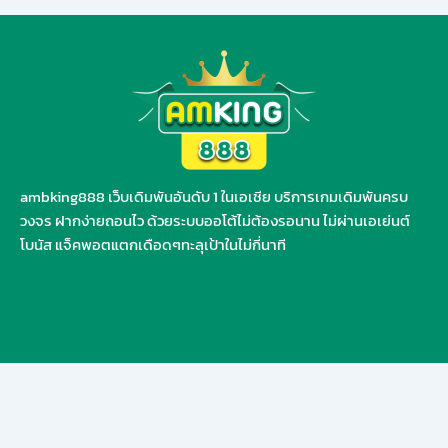
ambking888 เว็บเดิมพันอันดับ 1 ในเอเชีย บริการเกมเดิมพันครบ
วงจร ฝากง่ายถอนไว ด้วยระบบออโต้ไม่ต้องรอนาน ไม่ผ่านเอเย่นต์
โบนัส แจ็คพอตแตกเดือดๆทะลุเป้าในไม่กี่นาที