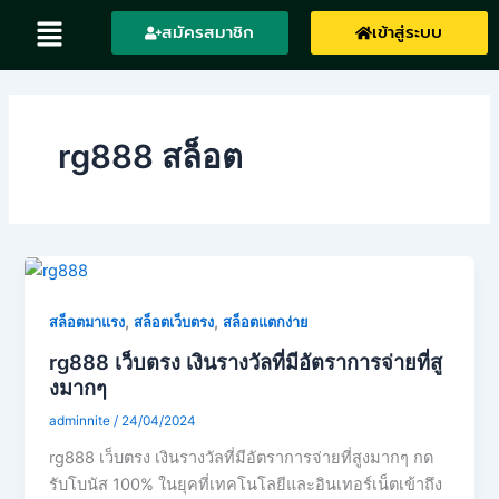
Skip
Menu
สมัครสมาชิก
เข้าสู่ระบบ
to
content
rg888 สล็อต
,
,
สล็อตมาแรง
สล็อตเว็บตรง
สล็อตแตกง่าย
rg888 เว็บตรง เงินรางวัลที่มีอัตราการจ่ายที่สู
งมากๆ
adminnite
/
24/04/2024
rg888 เว็บตรง เงินรางวัลที่มีอัตราการจ่ายที่สูงมากๆ กด
รับโบนัส 100% ในยุคที่เทคโนโลยีและอินเทอร์เน็ตเข้าถึง