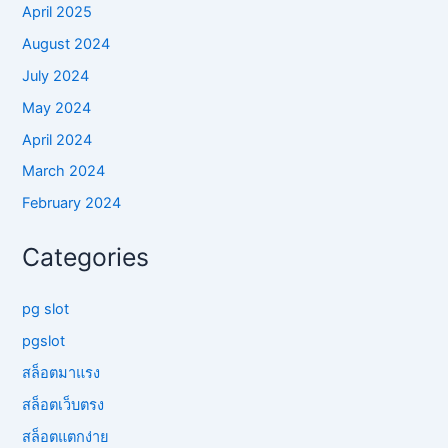
April 2025
August 2024
July 2024
May 2024
April 2024
March 2024
February 2024
Categories
pg slot
pgslot
สล็อตมาแรง
สล็อตเว็บตรง
สล็อตแตกง่าย