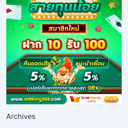
Archives