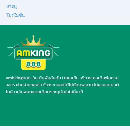
สายมู
โปรโมชั่น
ambking888 เว็บเดิมพันอันดับ 1 ในเอเชีย บริการเกมเดิมพันครบ
วงจร ฝากง่ายถอนไว ด้วยระบบออโต้ไม่ต้องรอนาน ไม่ผ่านเอเย่นต์
โบนัส แจ็คพอตแตกเดือดๆทะลุเป้าในไม่กี่นาที