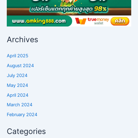
Archives
April 2025
August 2024
July 2024
May 2024
April 2024
March 2024
February 2024
Categories