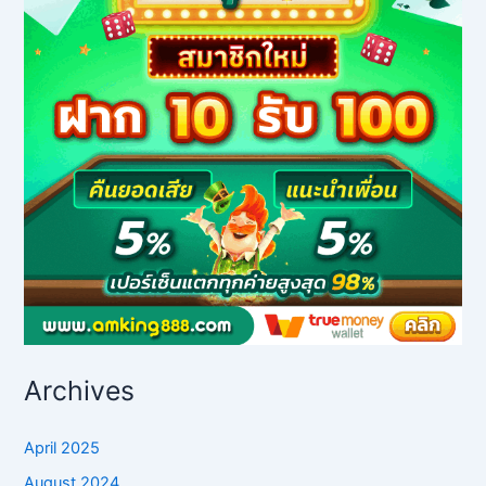
Archives
April 2025
August 2024