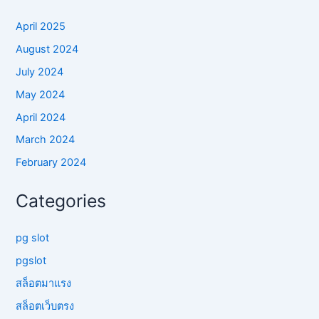
April 2025
August 2024
July 2024
May 2024
April 2024
March 2024
February 2024
Categories
pg slot
pgslot
สล็อตมาแรง
สล็อตเว็บตรง