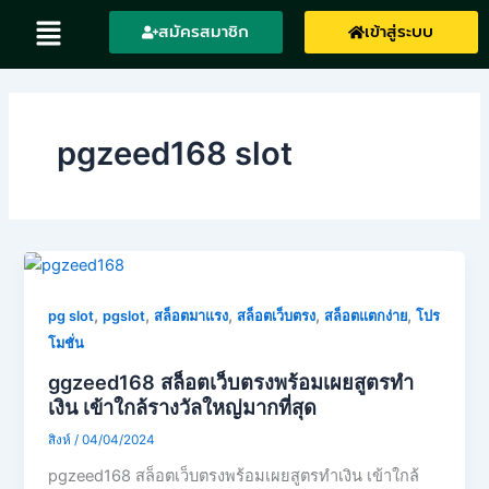
Skip
Menu
สมัครสมาชิก
เข้าสู่ระบบ
to
content
pgzeed168 slot
,
,
,
,
,
pg slot
pgslot
สล็อตมาแรง
สล็อตเว็บตรง
สล็อตแตกง่าย
โปร
โมชั่น
ggzeed168 สล็อตเว็บตรงพร้อมเผยสูตรทำ
เงิน เข้าใกล้รางวัลใหญ่มากที่สุด
สิงห์
/
04/04/2024
pgzeed168 สล็อตเว็บตรงพร้อมเผยสูตรทำเงิน เข้าใกล้