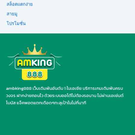
สล็อตแตกง่าย
สายมู
โปรโมชั่น
ambking888 เว็บเดิมพันอันดับ 1 ในเอเชีย บริการเกมเดิมพันครบ
วงจร ฝากง่ายถอนไว ด้วยระบบออโต้ไม่ต้องรอนาน ไม่ผ่านเอเย่นต์
โบนัส แจ็คพอตแตกเดือดๆทะลุเป้าในไม่กี่นาที