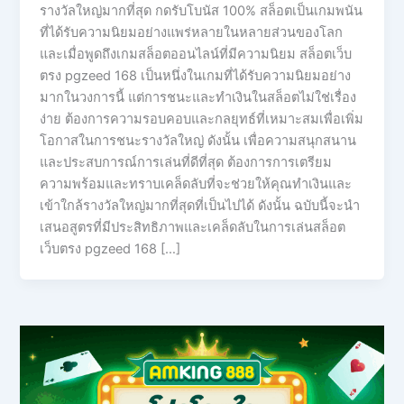
รางวัลใหญ่มากที่สุด กดรับโบนัส 100% สล็อตเป็นเกมพนัน
ที่ได้รับความนิยมอย่างแพร่หลายในหลายส่วนของโลก
และเมื่อพูดถึงเกมสล็อตออนไลน์ที่มีความนิยม สล็อตเว็บ
ตรง pgzeed 168 เป็นหนึ่งในเกมที่ได้รับความนิยมอย่าง
มากในวงการนี้ แต่การชนะและทำเงินในสล็อตไม่ใช่เรื่อง
ง่าย ต้องการความรอบคอบและกลยุทธ์ที่เหมาะสมเพื่อเพิ่ม
โอกาสในการชนะรางวัลใหญ่ ดังนั้น เพื่อความสนุกสนาน
และประสบการณ์การเล่นที่ดีที่สุด ต้องการการเตรียม
ความพร้อมและทราบเคล็ดลับที่จะช่วยให้คุณทำเงินและ
เข้าใกล้รางวัลใหญ่มากที่สุดที่เป็นไปได้ ดังนั้น ฉบับนี้จะนำ
เสนอสูตรที่มีประสิทธิภาพและเคล็ดลับในการเล่นสล็อต
เว็บตรง pgzeed 168 […]