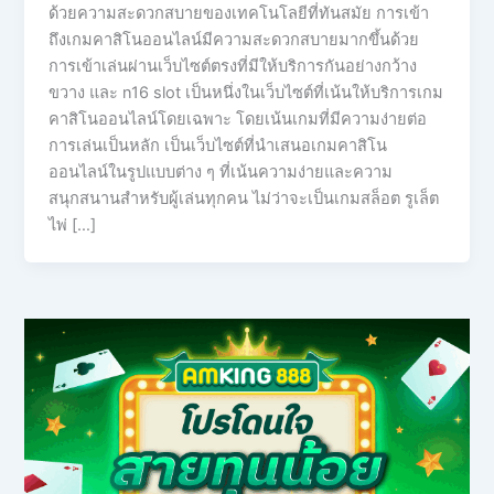
ด้วยความสะดวกสบายของเทคโนโลยีที่ทันสมัย การเข้า
ถึงเกมคาสิโนออนไลน์มีความสะดวกสบายมากขึ้นด้วย
การเข้าเล่นผ่านเว็บไซต์ตรงที่มีให้บริการกันอย่างกว้าง
ขวาง และ n16 slot เป็นหนึ่งในเว็บไซต์ที่เน้นให้บริการเกม
คาสิโนออนไลน์โดยเฉพาะ โดยเน้นเกมที่มีความง่ายต่อ
การเล่นเป็นหลัก เป็นเว็บไซต์ที่นำเสนอเกมคาสิโน
ออนไลน์ในรูปแบบต่าง ๆ ที่เน้นความง่ายและความ
สนุกสนานสำหรับผู้เล่นทุกคน ไม่ว่าจะเป็นเกมสล็อต รูเล็ต
ไพ่ […]