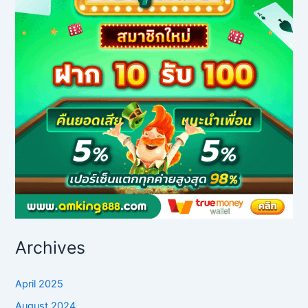
Archives
April 2025
August 2024