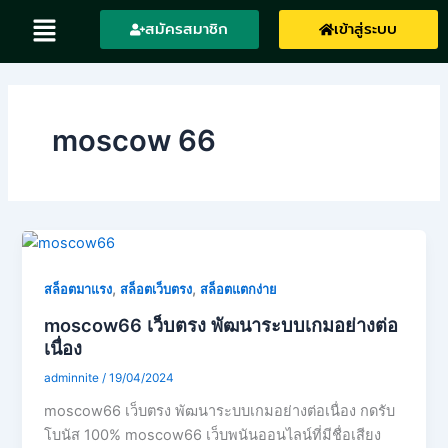
Skip
Menu
สมัครสมาชิก
เข้าสู่ระบบ
to
content
moscow 66
,
,
สล็อตมาแรง
สล็อตเว็บตรง
สล็อตแตกง่าย
moscow66 เว็บตรง พัฒนาระบบเกมอย่างต่อ
เนื่อง
adminnite
/
19/04/2024
moscow66 เว็บตรง พัฒนาระบบเกมอย่างต่อเนื่อง กดรับ
โบนัส 100% moscow66 เว็บพนันออนไลน์ที่มีชื่อเสียง