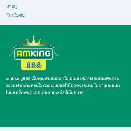
สายมู
โปรโมชั่น
ambking888 เว็บเดิมพันอันดับ 1 ในเอเชีย บริการเกมเดิมพันครบ
วงจร ฝากง่ายถอนไว ด้วยระบบออโต้ไม่ต้องรอนาน ไม่ผ่านเอเย่นต์
โบนัส แจ็คพอตแตกเดือดๆทะลุเป้าในไม่กี่นาที