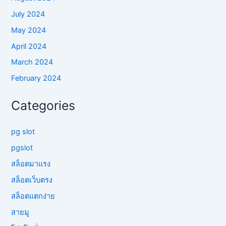
July 2024
May 2024
April 2024
March 2024
February 2024
Categories
pg slot
pgslot
สล็อตมาแรง
สล็อตเว็บตรง
สล็อตแตกง่าย
สายมู