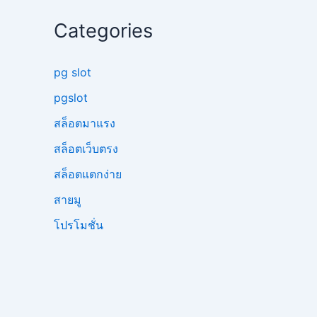
Categories
pg slot
pgslot
สล็อตมาแรง
สล็อตเว็บตรง
สล็อตแตกง่าย
สายมู
โปรโมชั่น