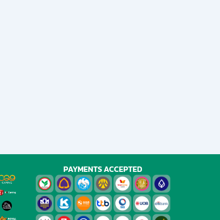
PAYMENTS ACCEPTED