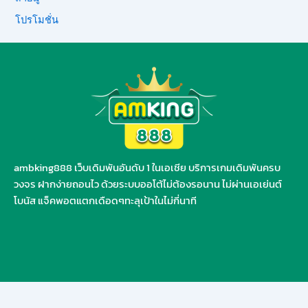
โปรโมชั่น
ambking888 เว็บเดิมพันอันดับ 1 ในเอเชีย บริการเกมเดิมพันครบ
วงจร ฝากง่ายถอนไว ด้วยระบบออโต้ไม่ต้องรอนาน ไม่ผ่านเอเย่นต์
โบนัส แจ็คพอตแตกเดือดๆทะลุเป้าในไม่กี่นาที