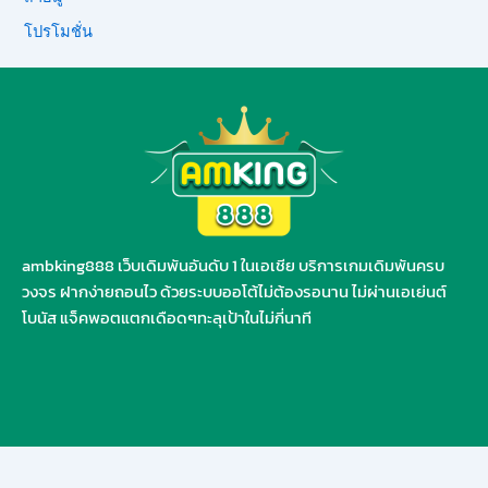
โปรโมชั่น
ambking888 เว็บเดิมพันอันดับ 1 ในเอเชีย บริการเกมเดิมพันครบ
วงจร ฝากง่ายถอนไว ด้วยระบบออโต้ไม่ต้องรอนาน ไม่ผ่านเอเย่นต์
โบนัส แจ็คพอตแตกเดือดๆทะลุเป้าในไม่กี่นาที