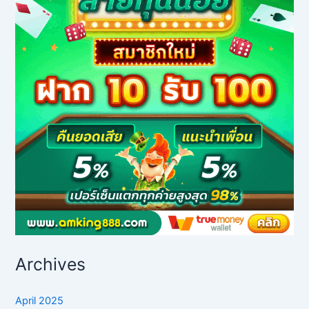
Archives
April 2025