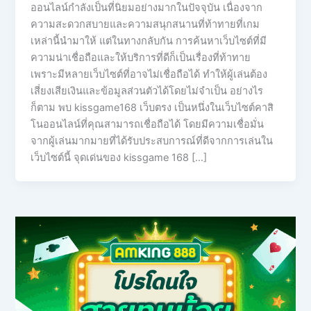
ออนไลน์กำลังเป็นที่นิยมอย่างมากในปัจจุบัน เนื่องจาก
ความสะดวกสบายและความสนุกสนานที่ท้าทายที่เกม
เหล่านี้นำมาให้ แต่ในทางกลับกัน การค้นหาเว็บไซต์ที่มี
ความน่าเชื่อถือและให้บริการที่ดีก็เป็นเรื่องที่ท้าทาย
เพราะมีหลายเว็บไซต์ที่อาจไม่เชื่อถือได้ ทำให้ผู้เล่นต้อง
เสี่ยงเสียเงินและข้อมูลส่วนตัวได้โดยไม่จำเป็น อย่างไร
ก็ตาม พบ kissgame168 เว็บตรง เป็นหนึ่งในเว็บไซต์คาสิ
โนออนไลน์ที่คุณสามารถเชื่อถือได้ โดยมีความเชื่อมั่น
จากผู้เล่นมากมายที่ได้รับประสบการณ์ที่ดีจากการเล่นใน
เว็บไซต์นี้ จุดเด่นของ kissgame 168 […]