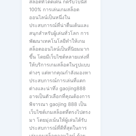
สล็อตที่โดดเด่น กดรับโบนัส
100% การเล่นเกมสล็อต
ออนไลน์เป็นหนึ่งใน
ประสบการณ์ที่น่าตื่นเต้นและ
สนุกสำหรับผู้เล่นทั่วโลก การ
พัฒนาเทคโนโลยีทำให้เกม
สล็อตออนไลน์เป็นที่นิยมมาก
ขึ้น โดยมีเว็บไซต์หลายแห่งที่
ให้บริการเกมสล็อตในรูปแบบ
ต่างๆ แต่หากคุณกำลังมองหา
ประสบการณ์การเล่นที่แตก
ต่างและน่าทึ่ง gaojing888
อาจเป็นตัวเลือกที่คุณต้องการ
พิจารณา gaojing 888 เป็น
เว็บไซต์เกมสล็อตที่ตรงไปตรง
มา โดยมุ่งเน้นให้ผู้เล่นได้รับ
ประสบการณ์ที่ดีที่สุดในการ
เล่นเกมสล็อตออนไลน์ ด้วย