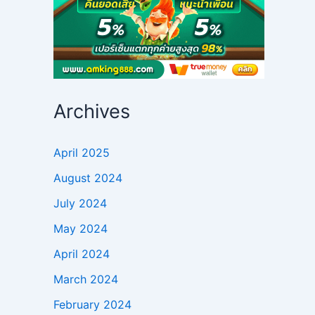
Archives
April 2025
August 2024
July 2024
May 2024
April 2024
March 2024
February 2024