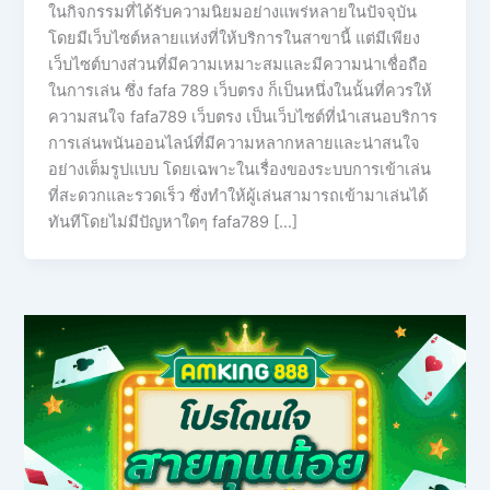
ในกิจกรรมที่ได้รับความนิยมอย่างแพร่หลายในปัจจุบัน
โดยมีเว็บไซต์หลายแห่งที่ให้บริการในสาขานี้ แต่มีเพียง
เว็บไซต์บางส่วนที่มีความเหมาะสมและมีความน่าเชื่อถือ
ในการเล่น ซึ่ง fafa 789 เว็บตรง ก็เป็นหนึ่งในนั้นที่ควรให้
ความสนใจ fafa789 เว็บตรง เป็นเว็บไซต์ที่นำเสนอบริการ
การเล่นพนันออนไลน์ที่มีความหลากหลายและน่าสนใจ
อย่างเต็มรูปแบบ โดยเฉพาะในเรื่องของระบบการเข้าเล่น
ที่สะดวกและรวดเร็ว ซึ่งทำให้ผู้เล่นสามารถเข้ามาเล่นได้
ทันทีโดยไม่มีปัญหาใดๆ fafa789 […]