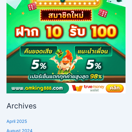
Archives
April 2025
August 2024