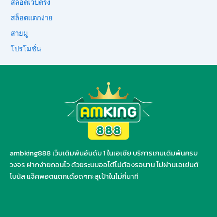
สล็อตเว็บตรง
สล็อตแตกง่าย
สายมู
โปรโมชั่น
ambking888 เว็บเดิมพันอันดับ 1 ในเอเชีย บริการเกมเดิมพันครบ
วงจร ฝากง่ายถอนไว ด้วยระบบออโต้ไม่ต้องรอนาน ไม่ผ่านเอเย่นต์
โบนัส แจ็คพอตแตกเดือดๆทะลุเป้าในไม่กี่นาที