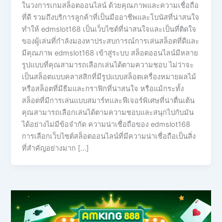
ในวงการเกมสล็อตออนไลน์ ด้วยคุณภาพและความเชื่อถือ
ที่ดี รวมถึงบริการลูกค้าที่เป็นมืออาชีพและโบนัสที่น่าสนใจ
ทำให้ edmslot168 เป็นเว็บไซต์ที่น่าสนใจและเป็นที่ติดใจ
ของผู้เล่นที่กำลังมองหาประสบการณ์การเล่นสล็อตที่ดีและ
มีคุณภาพ edmslot168 เข้าสู่ระบบ สล็อตออนไลน์มีหลาย
รูปแบบที่คุณสามารถเลือกเล่นได้ตามความชอบ ไม่ว่าจะ
เป็นสล็อตแบบคลาสสิกที่มีรูปแบบสล็อตเครื่องหมายผลไม้
หรือสล็อตที่มีธีมและกราฟิกที่น่าสนใจ หรือแม้กระทั้ง
สล็อตที่มีการเล่นแบบสมาร์ทและฟีเจอร์พิเศษที่น่าตื่นเต้น
คุณสามารถเลือกเล่นได้ตามความชอบและสนุกไปกับมัน
ได้อย่างไม่มีข้อจำกัด ความน่าเชื่อถือของ edmslot168
การเลือกเว็บไซต์สล็อตออนไลน์ที่มีความน่าเชื่อถือเป็นสิ่ง
ที่สำคัญอย่างมาก […]