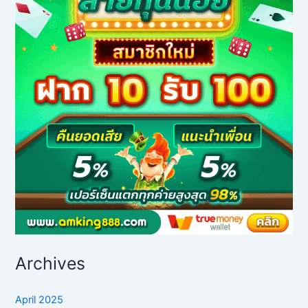
Archives
April 2025