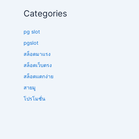
Categories
pg slot
pgslot
สล็อตมาแรง
สล็อตเว็บตรง
สล็อตแตกง่าย
สายมู
โปรโมชั่น