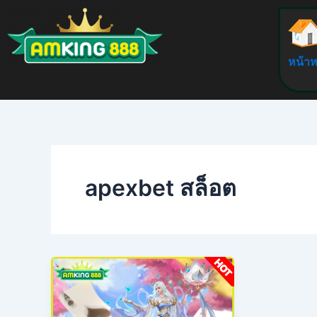
Skip
to
content
หน้าห
apexbet สล็อต