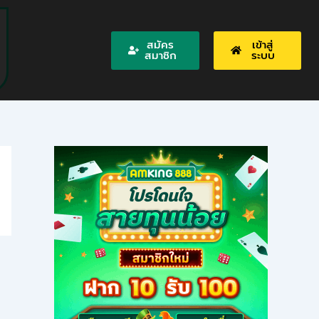
สมัคร
เข้าสู่
สมาชิก
ระบบ