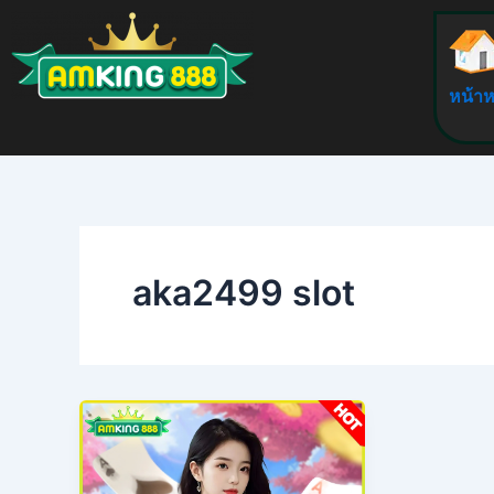
Skip
to
content
หน้าห
aka2499 slot