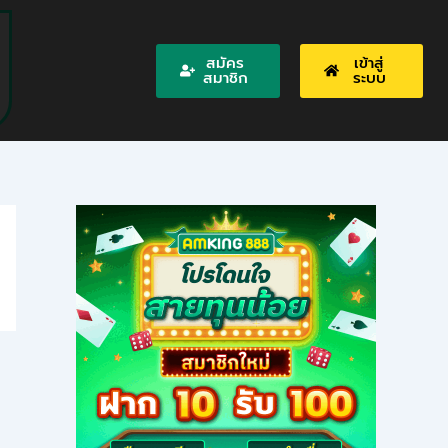
สมัคร
เข้าสู่
สมาชิก
ระบบ