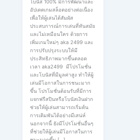
โบนัส 100% มีการพัฒนาและ
อัปเดตเกมสล็อตอย่างต่อเนื่อง
เพื่อให้ผู้เล่นได้สัมผัส
ประสบการณ์การเล่นที่ทันสมัย
และไม่เหมือนใคร ด้วยการ
เพิ่มเกมใหม่ๆ aka 2499 และ
การปรับปรุงระบบให้มี
ประสิทธิภาพมากขึ้นตลอด
เวลา aka2499 มีโปรโมชั่น
และโบนัสที่มีมูลค่าสูง ทำให้ผู้
เล่นมีโอกาสในการชนะมาก
ขึ้น โปรโมชั่นต้อนรับที่มีการ
แจกฟรีสปินหรือโบนัสเงินฝาก
ช่วยให้ผู้เล่นสามารถเริ่มต้น
การเดิมพันได้อย่างมีเสน่ห์
นอกจากนี้ ยังมีโปรโมชั่นอื่นๆ
ที่ช่วยให้ผู้เล่นมีโอกาสในการ
ชนะมากขึ้น […]