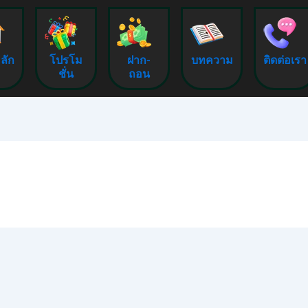
ลัก
โปรโม
ฝาก-
บทความ
ติดต่อเรา
ชั่น
ถอน