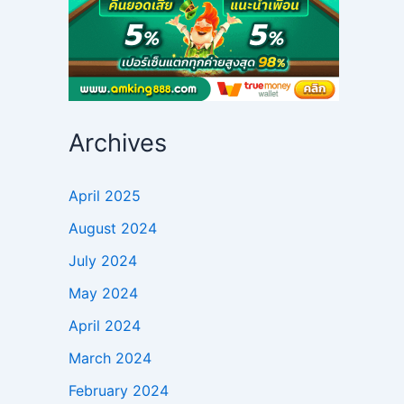
Archives
April 2025
August 2024
July 2024
May 2024
April 2024
March 2024
February 2024