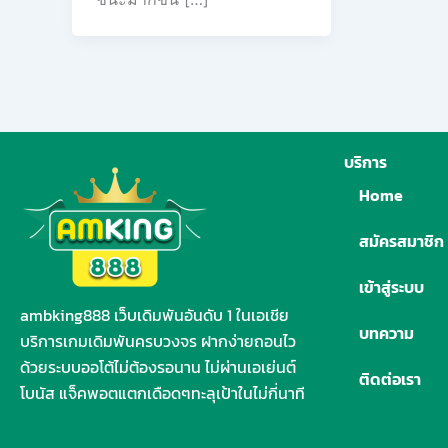
บริการ
Home
สมัครสมาชิก
เข้าสู่ระบบ
ambking888 เว็บเดิมพันอันดับ 1 ในเอเชีย
บทความ
บริการเกมเดิมพันครบวงจร ฝากง่ายถอนไว
ด้วยระบบออโต้ไม่ต้องรอนาน ไม่ผ่านเอเย่นต์
ติดต่อเรา
โบนัส แจ็คพอตแตกเดือดๆทะลุเป้าในไม่กี่นาที