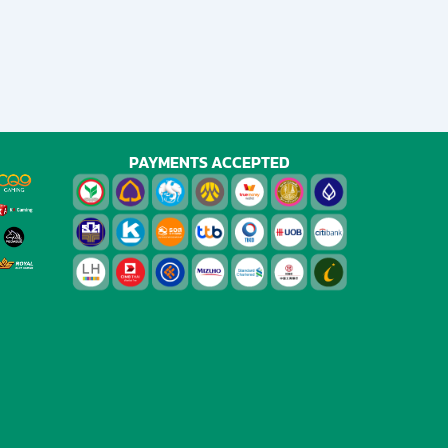
PAYMENTS ACCEPTED