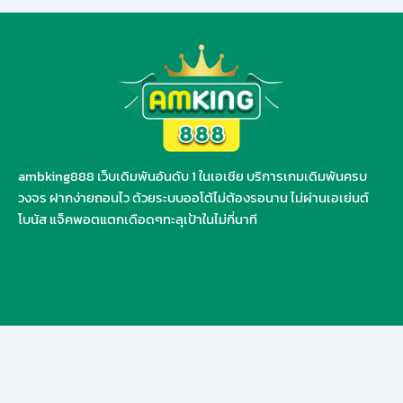
ambking888 เว็บเดิมพันอันดับ 1 ในเอเชีย บริการเกมเดิมพันครบ
วงจร ฝากง่ายถอนไว ด้วยระบบออโต้ไม่ต้องรอนาน ไม่ผ่านเอเย่นต์
โบนัส แจ็คพอตแตกเดือดๆทะลุเป้าในไม่กี่นาที