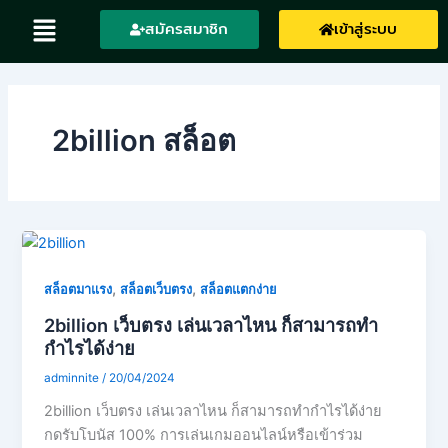
Skip
Menu
สมัครสมาชิก
เข้าสู่ระบบ
to
content
2billion สล็อต
,
,
สล็อตมาแรง
สล็อตเว็บตรง
สล็อตแตกง่าย
2billion เว็บตรง เล่นเวลาไหน ก็สามารถทำ
กำไรได้ง่าย
adminnite
/
20/04/2024
2billion เว็บตรง เล่นเวลาไหน ก็สามารถทำกำไรได้ง่าย
กดรับโบนัส 100% การเล่นเกมออนไลน์หรือเข้าร่วม