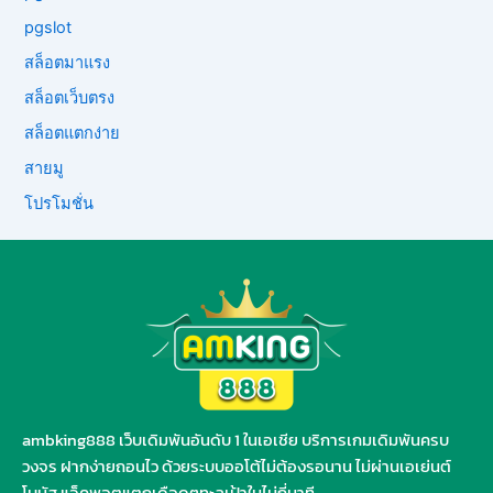
pgslot
สล็อตมาแรง
สล็อตเว็บตรง
สล็อตแตกง่าย
สายมู
โปรโมชั่น
ambking888 เว็บเดิมพันอันดับ 1 ในเอเชีย บริการเกมเดิมพันครบ
วงจร ฝากง่ายถอนไว ด้วยระบบออโต้ไม่ต้องรอนาน ไม่ผ่านเอเย่นต์