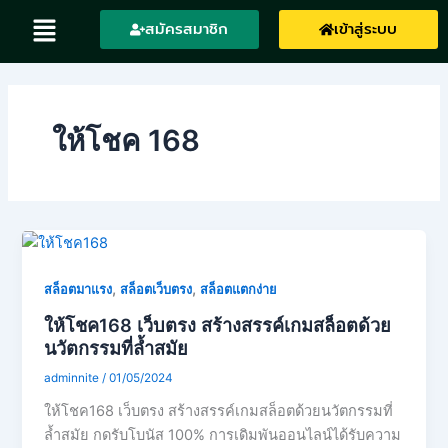
Skip
Menu
สมัครสมาชิก
เข้าสู่ระบบ
to
content
ให้โชค 168
,
,
สล็อตมาแรง
สล็อตเว็บตรง
สล็อตแตกง่าย
ให้โชค168 เว็บตรง สร้างสรรค์เกมสล็อตด้วย
นวัตกรรมที่ล้ำสมัย
adminnite
/
01/05/2024
ให้โชค168 เว็บตรง สร้างสรรค์เกมสล็อตด้วยนวัตกรรมที่
ล้ำสมัย กดรับโบนัส 100% การเดิมพันออนไลน์ได้รับความ