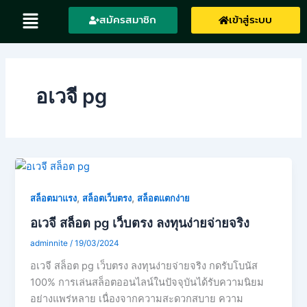
Skip
Menu
สมัครสมาชิก
เข้าสู่ระบบ
to
content
อเวจี pg
,
,
สล็อตมาแรง
สล็อตเว็บตรง
สล็อตแตกง่าย
อเวจี สล็อต pg เว็บตรง ลงทุนง่ายจ่ายจริง
adminnite
/
19/03/2024
อเวจี สล็อต pg เว็บตรง ลงทุนง่ายจ่ายจริง กดรับโบนัส
100% การเล่นสล็อตออนไลน์ในปัจจุบันได้รับความนิยม
อย่างแพร่หลาย เนื่องจากความสะดวกสบาย ความ