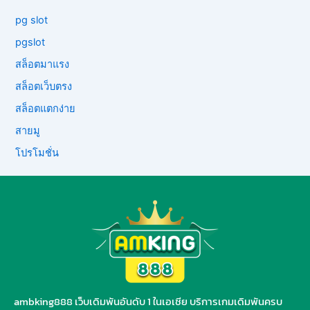
pg slot
pgslot
สล็อตมาแรง
สล็อตเว็บตรง
สล็อตแตกง่าย
สายมู
โปรโมชั่น
ambking888 เว็บเดิมพันอันดับ 1 ในเอเชีย บริการเกมเดิมพันครบ