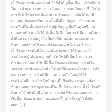
เว็บไซต์การพนันออนไลน์ สิ่งที่สำคัญที่สุดคือการให้บริการ
ในการทำธุรกรรมทางการเงินอย่างปลอดภัยและเชื่อถือได้
การที่เว็บไซต์การพนันสามารถรับและจ่ายเงินได้โดยมี
ความถูกต้องและทันเวลาเป็นสิ่งที่สำคัญอย่างยิ่ง เพราะ
การเงินที่ไม่มั่นคงอาจทำให้ผู้เล่นสูญเสียเงินทุนหรือผล
ตอบแทนที่คาดหวังได้ ดังนั้น ปังปัง เว็บตรง ที่มีความมั่นคง
ยั่งยืนด้านการเงินสูงจึงเป็นสิ่งที่นักพนันทุกคนต้องการ
ค้นหาและเลือกใช้งานอย่างแน่นอน หนึ่งในเครือข่าย
เว็บไซต์การพนันที่มีความมั่นคงสูงและได้รับความไว้
วางใจจากผู้เล่นมากมายคือเว็บไซต์ที่เป็นเจ้าของและ
ดำเนินการโดยบริษัทที่มีชื่อเสียงและมีประสบการณ์ใน
วงการการพนันออนไลน์ เว็บไซต์ที่มั่นคงจะมีระบบการทำ
ธุรกรรมทางการเงินที่มีความปลอดภัย โดยมักใช้
เทคโนโลยีการเข้ารหัสข้อมูลเพื่อป้องกันการแอบแฝงของ
ข้อมูลและการทำธุรกรรมที่ไม่เชื่อถือ นอกจากนี้ เว็บไซต์ที่
มั่นคงยั่งยืนยังมักมีนโยบายการเงินที่ชัดเจนและการจ่าย
เงินที่ถูกต้องตามข้อกำหนดและเงื่อนไขที่ระบุไว้ ปังปัง
com […]