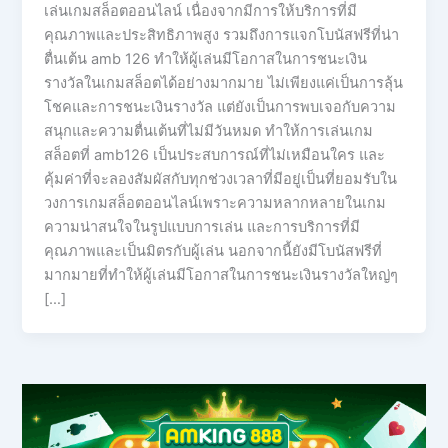
เล่นเกมสล็อตออนไลน์ เนื่องจากมีการให้บริการที่มี
คุณภาพและประสิทธิภาพสูง รวมถึงการแจกโบนัสฟรีที่น่า
ตื่นเต้น amb 126 ทำให้ผู้เล่นมีโอกาสในการชนะเงิน
รางวัลในเกมสล็อตได้อย่างมากมาย ไม่เพียงแค่เป็นการลุ้น
โชคและการชนะเงินรางวัล แต่ยังเป็นการพบเจอกับความ
สนุกและความตื่นเต้นที่ไม่มีวันหมด ทำให้การเล่นเกม
สล็อตที่ amb126 เป็นประสบการณ์ที่ไม่เหมือนใคร และ
คุ้มค่าที่จะลองสัมผัสกับทุกช่วงเวลาที่มีอยู่เป็นที่ยอมรับใน
วงการเกมสล็อตออนไลน์เพราะความหลากหลายในเกม
ความน่าสนใจในรูปแบบการเล่น และการบริการที่มี
คุณภาพและเป็นมิตรกับผู้เล่น นอกจากนี้ยังมีโบนัสฟรีที่
มากมายที่ทำให้ผู้เล่นมีโอกาสในการชนะเงินรางวัลใหญ่ๆ
[…]