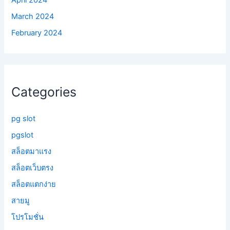
April 2024
March 2024
February 2024
Categories
pg slot
pgslot
สล็อตมาแรง
สล็อตเว็บตรง
สล็อตแตกง่าย
สายมู
โปรโมชั่น