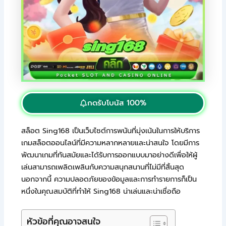
กดรับโบนัส 100%
สล็อต Sing168 เป็นเว็บไซต์การพนันที่มุ่งเน้นในการให้บริการ
เกมสล็อตออนไลน์ที่มีความหลากหลายและน่าสนใจ โดยมีการ
พัฒนาเกมที่ทันสมัยและได้รับการออกแบบมาอย่างดีเพื่อให้ผู้
เล่นสามารถเพลิดเพลินกับความสนุกสนานที่ไม่มีที่สิ้นสุด
นอกจากนี้ ความปลอดภัยของข้อมูลและการทำรายการก็เป็น
หนึ่งในคุณสมบัติที่ทำให้ Sing168 น่าเล่นและน่าเชื่อถือ
หัวข้อที่คุณอาจสนใจ