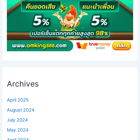
Archives
April 2025
August 2024
July 2024
May 2024