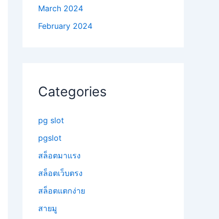
March 2024
February 2024
Categories
pg slot
pgslot
สล็อตมาแรง
สล็อตเว็บตรง
สล็อตแตกง่าย
สายมู