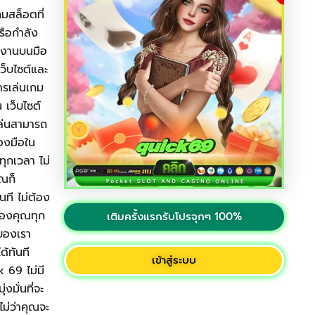
มสล็อตที่
หรือกำลัง
ช้งานบนมือ
ว็บไซต์และ
ารเล่นเกม
 เว็บไซต์
เล่นสามารถ
องมือใน
ทุกเวลา ไม่
ุณก็
ที ไม่ต้อง
ของคุณทุก
เติมครั้งแรกรับโปรจุกๆ 100%
นของเรา
ด้ทันที
เข้าสู่ระบบ
k 69 ไม่มี
งมั่นที่จะ
ม่ว่าคุณจะ