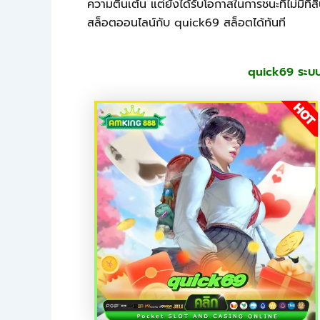
ความตื่นเต้น แต่ยังได้รับโอกาสในการชนะที่ไม่มีที
สล็อตออนไลน์กับ quick69 สล็อตได้ทันที
quick69 ระบบ