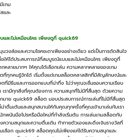
ามีเกม
ัสและ
บและไม่เหมือนใคร เพียงดูที่ quick69
หมุนวงล้อและความโชคชะตาเพียงอย่างเดียว แต่เป็นการตัดสินใจ
เพื่อให้ได้ประสบการณ์ที่สมบูรณ์แบบและไม่เหมือนใคร เพียงดูที่
ลากหลายมากๆ ให้คุณได้เลือกเล่น ความหลากหลายของเกม
ุกคนรู้จักได้ เริ่มตั้งแต่เกมสล็อตคลาสสิกที่มีสัญลักษณ์และ
ี่มีธีมและการออกแบบที่น่าทึ่ง ไม่ว่าคุณจะชื่นชอบความเรียบ
มีทุกสิ่งที่คุณต้องการ ความสนุกที่ไม่มีที่สิ้นสุด ด้วยความ
ย quick69 สล็อต มอบประสบการณ์การเล่นที่ไม่มีที่สิ้นสุด
ที่น่าตื่นเต้นและสนุกสนานให้กับคุณทุกครั้งที่คุณเข้ามาเล่นกับเรา
ักพนันมือโปรหรือมือใหม่ที่กำลังเริ่มต้น การเล่นเกมสล็อตกับ
วามสนุกและความตื่นเต้น ท้าทายตัวเองและดึงเงินรางวัลที่
คุณเลือก quick69 สล็อตคุณไม่เพียงแค่ได้รับความสนุกและ