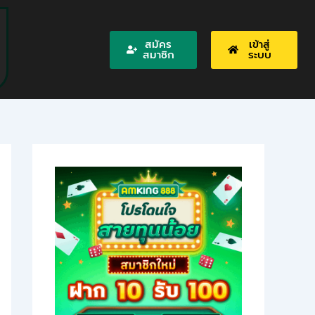
สมัคร
เข้าสู่
สมาชิก
ระบบ