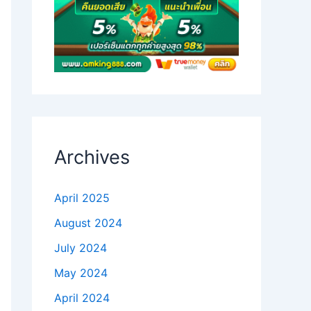
Archives
April 2025
August 2024
July 2024
May 2024
April 2024