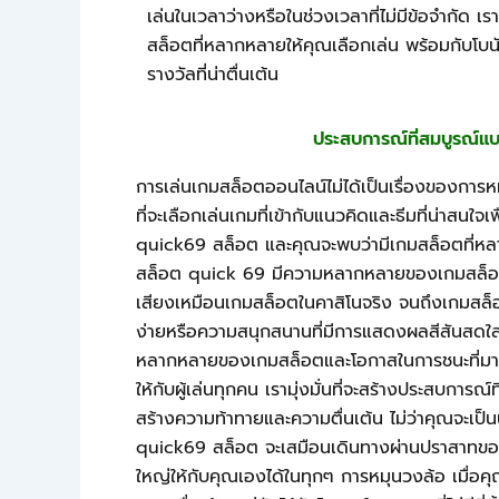
เล่นในเวลาว่างหรือในช่วงเวลาที่ไม่มีข้อจำกัด เร
สล็อตที่หลากหลายให้คุณเลือกเล่น พร้อมกับโบน
รางวัลที่น่าตื่นเต้น
ประสบการณ์ที่สมบูรณ์แบ
การเล่นเกมสล็อตออนไลน์ไม่ได้เป็นเรื่องของการ
ที่จะเลือกเล่นเกมที่เข้ากับแนวคิดและธีมที่น่าสนใจ
quick69 สล็อต และคุณจะพบว่ามีเกมสล็อตที่ห
สล็อต quick 69 มีความหลากหลายของเกมสล็อตที่ท
เสียงเหมือนเกมสล็อตในคาสิโนจริง จนถึงเกมสล็อตท
ง่ายหรือความสนุกสนานที่มีการแสดงผลสีสันสดใส เรา
หลากหลายของเกมสล็อตและโอกาสในการชนะที่มากมา
ให้กับผู้เล่นทุกคน เรามุ่งมั่นที่จะสร้างประสบการณ์
สร้างความท้าทายและความตื่นเต้น ไม่ว่าคุณจะเป็นน
quick69 สล็อต จะเสมือนเดินทางผ่านปราสาทของค
ใหญ่ให้กับคุณเองได้ในทุกๆ การหมุนวงล้อ เมื่อ