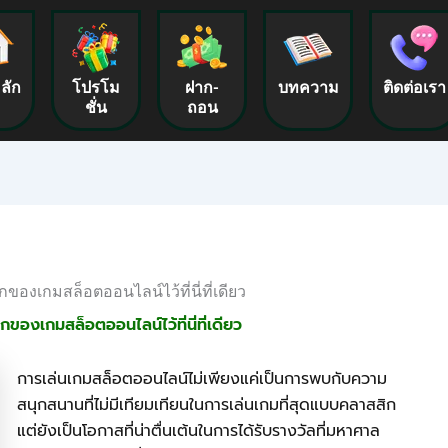
ลัก
โปรโม
ฝาก-
บทความ
ติดต่อเรา
ชั่น
ถอน
งเกมสล็อตออนไลน์ไว้ที่นี่ที่เดียว
องเกมสล็อตออนไลน์ไว้ที่นี่ที่เดียว
การเล่นเกมสล็อตออนไลน์ไม่เพียงแค่เป็นการพบกับความ
สนุกสนานที่ไม่มีเทียมเทียนในการเล่นเกมที่สุดแบบคลาสสิก
แต่ยังเป็นโอกาสที่น่าตื่นเต้นในการได้รับรางวัลที่มหาศาล