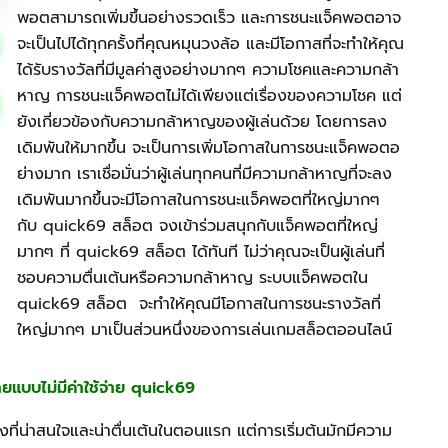
พอตสามารถเพิ่มขึ้นอย่างรวดเร็ว และการชนะแจ็คพอตอาจ
จะเป็นไปได้ทุกครั้งที่คุณหมุนวงล้อ และมีโอกาสที่จะทำให้คุณ
ได้รับรางวัลที่มีมูลค่าสูงอย่างมากๆ ความโชคและความกล้า
หาญ การชนะแจ็คพอตไม่ได้เพียงแต่เรื่องของความโชค แต่
ยังเกี่ยวข้องกับความกล้าหาญของผู้เล่นด้วย โดยการลง
เดิมพันให้มากขึ้น จะเป็นการเพิ่มโอกาสในการชนะแจ็คพอตอ
ย่างมาก เราเชื่อมั่นว่าผู้เล่นทุกคนที่มีความกล้าหาญที่จะลง
เดิมพันมากขึ้นจะมีโอกาสในการชนะแจ็คพอตที่ใหญ่มากๆ
กับ quick69 สล็อต จงเข้าร่วมสนุกกับแจ็คพอตที่ใหญ่
มากๆ ที่ quick69 สล็อต ได้ทันที ไม่ว่าคุณจะเป็นผู้เล่นที่
ชอบความตื่นเต้นหรือความกล้าหาญ ระบบแจ็คพอตใน
quick69 สล็อต จะทำให้คุณมีโอกาสในการชนะรางวัลที่
ใหญ่มากๆ มาเป็นส่วนหนึ่งของการเล่นเกมสล็อตออนไลน์
แบบไม่มีค่าใช้จ่าย quick69
ี่น่าสนใจและน่าตื่นเต้นในตอนแรก แต่การเริ่มต้นมักมีความ