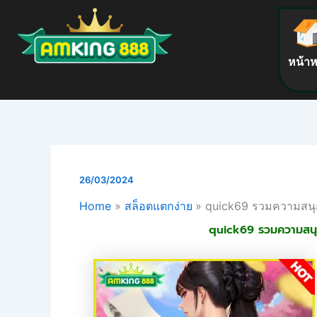
Skip
to
content
หน้าห
26/03/2024
Home
สล็อตแตกง่าย
quick69 รวมความสนุกขอ
quick69 รวมความสนุกข