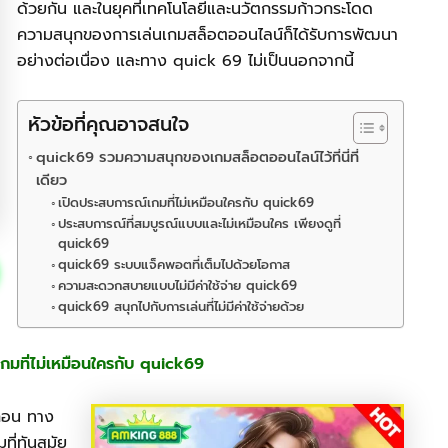
ด้วยกัน และในยุคที่เทคโนโลยีและนวัตกรรมก้าวกระโดด
ความสนุกของการเล่นเกมสล็อตออนไลน์ก็ได้รับการพัฒนา
อย่างต่อเนื่อง และทาง quick 69 ไม่เป็นนอกจากนี้
หัวข้อที่คุณอาจสนใจ
quick69 รวมความสนุกของเกมสล็อตออนไลน์ไว้ที่นี่ที่
เดียว
เปิดประสบการณ์เกมที่ไม่เหมือนใครกับ quick69
ประสบการณ์ที่สมบูรณ์แบบและไม่เหมือนใคร เพียงดูที่
quick69
quick69 ระบบแจ็คพอตที่เต็มไปด้วยโอกาส
ความสะดวกสบายแบบไม่มีค่าใช้จ่าย quick69
quick69 สนุกไปกับการเล่นที่ไม่มีค่าใช้จ่ายด้วย
กมที่ไม่เหมือนใครกับ quick69
ก่อน ทาง
ที่ทันสมัย