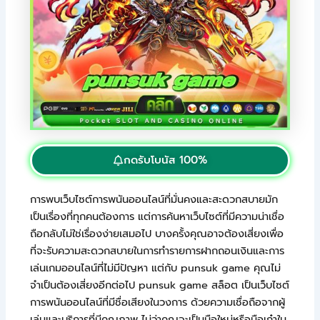
กดรับโบนัส 100%
การพบเว็บไซต์การพนันออนไลน์ที่มั่นคงและสะดวกสบายมัก
เป็นเรื่องที่ทุกคนต้องการ แต่การค้นหาเว็บไซต์ที่มีความน่าเชื่อ
ถือกลับไม่ใช่เรื่องง่ายเสมอไป บางครั้งคุณอาจต้องเสี่ยงเพื่อ
ที่จะรับความสะดวกสบายในการทำรายการฝากถอนเงินและการ
เล่นเกมออนไลน์ที่ไม่มีปัญหา แต่กับ
punsuk game
คุณไม่
จำเป็นต้องเสี่ยงอีกต่อไป
punsuk game สล็อต
เป็นเว็บไซต์
การพนันออนไลน์ที่มีชื่อเสียงในวงการ ด้วยความเชื่อถือจากผู้
เล่นและบริการที่มีคุณภาพ ไม่ว่าคุณจะเป็นมือใหม่หรือมือเก๋าใน