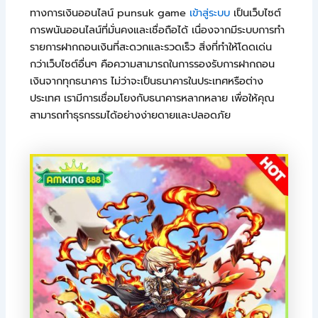
ทางการเงินออนไลน์
punsuk game
เข้าสู่ระบบ
เป็นเว็บไซต์
การพนันออนไลน์ที่มั่นคงและเชื่อถือได้ เนื่องจากมีระบบการทำ
รายการฝากถอนเงินที่สะดวกและรวดเร็ว สิ่งที่ทำให้โดดเด่น
กว่าเว็บไซต์อื่นๆ คือความสามารถในการรองรับการฝากถอน
เงินจากทุกธนาคาร ไม่ว่าจะเป็นธนาคารในประเทศหรือต่าง
ประเทศ เรามีการเชื่อมโยงกับธนาคารหลากหลาย เพื่อให้คุณ
สามารถทำธุรกรรมได้อย่างง่ายดายและปลอดภัย