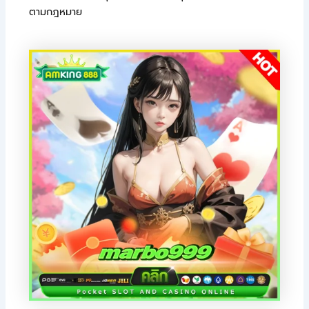
ตามกฎหมาย