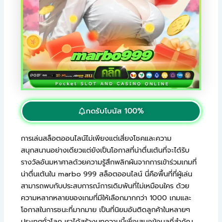
กดรับโบนัส 100%
การเล่นสล็อตออนไลน์ไม่เพียงแต่เสี่ยงโชคและความ
สนุกสนานอย่างเดียวแต่ยังเป็นโอกาสที่น่าตื่นเต้นที่จะได้รับ
รางวัลอันมหาศาลด้วยความรู้สึกพลิกผันจากการเข้าร่วมเกมที่
น่าตื่นเต้นใน marbo 999 สล็อตออนไลน์ นี่คือพื้นที่ที่ผู้เล่น
สามารถพบกับประสบการณ์การเดิมพันที่ไม่เหมือนใคร ด้วย
ความหลากหลายของเกมที่มีให้เลือกมากกว่า 1000 เกมและ
โอกาสในการชนะที่มากมาย เป็นที่นิยมอันติดลูกค้าในหลายๆ
ประเทศทั่วโลก เราได้สร้างบทความนี้เพื่อเสนอข้อมูลที่สำคัญ