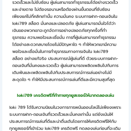
รวดเร็วและไม่ซับซ้อน ผู้เล่นสามารถทำธุรกรรมได้อย่างรวดเร็ว
และง่ายดาย ไม่ต้องรอนานหรือต้องผ่านขั้นตอนที่ซับซ้อน
เพียงแค่ไม่กี่คลิกเท่านั้น ความมั่นคง ระบบการฝาก-ถอนเงินใน
loki789 สล็อต มั่นคงและปลอดภัย ผู้เล่นสามารถมั่นใจได้ว่า
เงินของพวกเขาจะถูกจัดการอย่างปลอดภัยทุกครั้งที่ทำ
ธุรกรรม ความพอใจและเชื่อมั่น การที่ผู้เล่นสามารถทำธุรกรรม
ได้อย่างสะดวกสบายโดยไม่มีปัญหาใด ๆ ทำให้พวกเขามีความ
พอใจและเชื่อมั่นในการทำธุรกรรมทางการเงินใน loki789
สล็อต อย่างแท้จริง ประสบการณ์ผู้เล่นที่ดี ด้วยระบบการฝาก-
ถอนเงินที่มั่นคงและรวดเร็ว ผู้เล่นสามารถเพลิดเพลินไปกับการ
เดิมพันและเพลิดเพลินไปกับประสบการณ์การเล่นอย่างไม่มี
สะดุดใด ๆ ทำให้มีประสบการณ์การเล่นที่ดีและมีความสุขที่สุด
loki789 เครดิตฟรีที่ท้าทายทุกยูสเซอร์ให้มาทดลองเล่น
loki 789 ได้รับความนิยมในวงการการพนันออนไลน์ไม่เพียงเพราะ
ระบบการฝาก-ถอนเงินที่รวดเร็วและมั่นคงเท่านั้น แต่ยังเน้นให้
ประสบการณ์การเล่นที่ดีและน่าตื่นเต้นโดยการให้เครดิตฟรีให้กับ
ทุกยูสเซอร์ที่เข้าร่วม loki789 เครดิตฟรี ทดลองเล่นก่อนที่จะเดิม