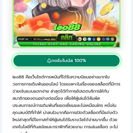
กดรับโบนัส 100%
leo88
คือเว็บไซต์การพนันที่ได้รับความนิยมอย่างมากใน
วงการการเดิมพันออนไลน์ โดยเฉพาะในเรื่องของสล็อตที่มีการ
จ่ายเงินแบบแตกง่าย ล่าสุดได้ทำการอัปเดตบริการให้กับ
สมาชิกของตนอย่างต่อเนื่อง เพื่อให้ผู้เล่นได้สัมผัส
ประสบการณ์การเดิมพันที่ยอดเยี่ยมและไม่เหมือนใคร หนึ่งใน
คุณสมบัติที่ทำให้ น่าสนใจมากคือการเปิดตัวสล็อตที่มีแต่งตัว
ใหม่ล่าสุดที่มีโอกาสทำให้ผู้เล่นได้รับรางวัลได้ง่ายมากขึ้น ด้วย
เทคโนโลยีที่ทันสมัยและกราฟิกที่สวยงาม การเล่นสล็อต จะไม่