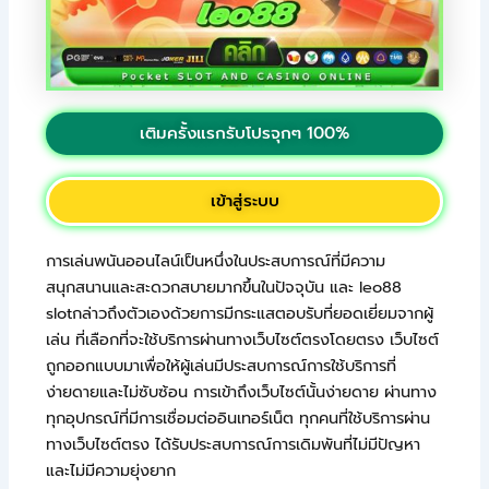
เติมครั้งแรกรับโปรจุกๆ 100%
เข้าสู่ระบบ
การเล่นพนันออนไลน์เป็นหนึ่งในประสบการณ์ที่มีความ
สนุกสนานและสะดวกสบายมากขึ้นในปัจจุบัน และ
leo88
slot
กล่าวถึงตัวเองด้วยการมีกระแสตอบรับที่ยอดเยี่ยมจากผู้
เล่น ที่เลือกที่จะใช้บริการผ่านทางเว็บไซต์ตรงโดยตรง เว็บไซต์
ถูกออกแบบมาเพื่อให้ผู้เล่นมีประสบการณ์การใช้บริการที่
ง่ายดายและไม่ซับซ้อน การเข้าถึงเว็บไซต์นั้นง่ายดาย ผ่านทาง
ทุกอุปกรณ์ที่มีการเชื่อมต่ออินเทอร์เน็ต ทุกคนที่ใช้บริการผ่าน
ทางเว็บไซต์ตรง ได้รับประสบการณ์การเดิมพันที่ไม่มีปัญหา
และไม่มีความยุ่งยาก