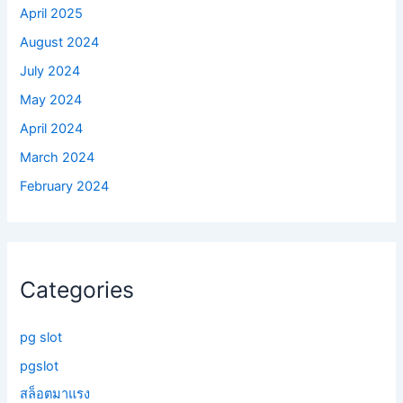
April 2025
August 2024
July 2024
May 2024
April 2024
March 2024
February 2024
Categories
pg slot
pgslot
สล็อตมาแรง