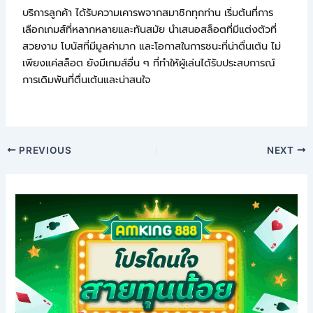
บริการลูกค้า ได้รับความเคารพจากสมาชิกทุกท่าน เริ่มต้นที่การ
เลือกเกมส์ที่หลากหลายและทันสมัย นำเสนอสล็อตที่มีแต่งตัวที่
สวยงาม โบนัสที่มีมูลค่ามาก และโอกาสในการชนะที่น่าตื่นเต้น ไม่
เพียงแค่สล็อต ยังมีเกมส์อื่น ๆ ที่ทำให้ผู้เล่นได้รับประสบการณ์
การเดิมพันที่ตื่นเต้นและน่าสนใจ
PREVIOUS
NEXT