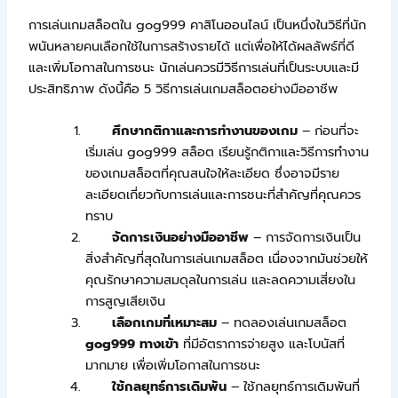
การเล่นเกมสล็อตใน gog999 คาสิโนออนไลน์ เป็นหนึ่งในวิธีที่นัก
พนันหลายคนเลือกใช้ในการสร้างรายได้ แต่เพื่อให้ได้ผลลัพธ์ที่ดี
และเพิ่มโอกาสในการชนะ นักเล่นควรมีวิธีการเล่นที่เป็นระบบและมี
ประสิทธิภาพ ดังนี้คือ 5 วิธีการเล่นเกมสล็อตอย่างมืออาชีพ
ศึกษากติกาและการทำงานของเกม
– ก่อนที่จะ
เริ่มเล่น
gog999 สล็อต
เรียนรู้กติกาและวิธีการทำงาน
ของเกมสล็อตที่คุณสนใจให้ละเอียด ซึ่งอาจมีราย
ละเอียดเกี่ยวกับการเล่นและการชนะที่สำคัญที่คุณควร
ทราบ
จัดการเงินอย่างมืออาชีพ
– การจัดการเงินเป็น
สิ่งสำคัญที่สุดในการเล่นเกมสล็อต เนื่องจากมันช่วยให้
คุณรักษาความสมดุลในการเล่น และลดความเสี่ยงใน
การสูญเสียเงิน
เลือกเกมที่เหมาะสม
– ทดลองเล่นเกมสล็อต
gog999 ทางเข้า
ที่มีอัตราการจ่ายสูง และโบนัสที่
มากมาย เพื่อเพิ่มโอกาสในการชนะ
ใช้กลยุทธ์การเดิมพัน
– ใช้กลยุทธ์การเดิมพันที่