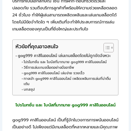
บริการที่เป็นเอกลักษณ์ เช่น การฝาก-ถอนที่รวดเร็วและ
ปลอดภัย รวมถึงบริการลูกค้าที่พร้อมให้ความช่วยเหลือตลอด
24 ชั่วโมง ทำให้ผู้เล่นสามารถเพลิดเพลินและเล่นเกมสล็อตได้
โดยไม่มีข้อจำกัดใด ๆ เพิ่มเติมที่จะทำให้ประสบการณ์การเล่น
เกมสล็อตของคุณเป็นที่ยิ่งใหญ่และประทับใจ
หัวข้อที่คุณอาจสนใจ
gog999 คาสิโนออนไลน์ เล่นเกมสล็อตโดยไม่ถูกขัดจังหวะ
โปรโมทชั่น และ โบนัสที่มากมาย gog999 คาสิโนออนไลน์
วิธีการเล่นเกมสล็อตอย่างมืออาชีพ
gog999 คาสิโนออนไลน์ เล่นง่าย รวยเร็ว
ทางเข้า gog999 คาสิโนออนไลน์ เพลิดเพลินการเล่นที่น่าตื่น
เต้น
บทสรุป
โปรโมทชั่น และ โบนัสที่มากมาย gog999 คาสิโนออนไลน์
gog999 คาสิโนออนไลน์ เป็นที่รู้จักในวงการการพนันออนไลน์
เป็นอย่างดี ไม่เพียงแต่มีเกมสล็อตที่หลากหลายและมีคุณภาพ