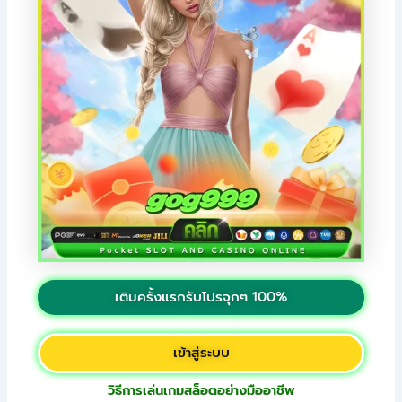
เติมครั้งแรกรับโปรจุกๆ 100%
เข้าสู่ระบบ
วิธีการเล่นเกมสล็อตอย่างมืออาชีพ