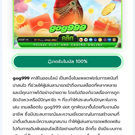
กดรับโบนัส 100%
gog
999
คาสิโนออนไลน์ เป็นหนึ่งในแพลตฟอร์มการพนันที่
น่าสนใจ ที่ช่วยให้ผู้เล่นสามารถเข้าถึงเกมสล็อตที่หลากหลาย
และมีคุณภาพได้อย่างง่ายดาย โดยไม่ต้องกังวลเรื่องการถูก
ขัดจังหวะหรือมีปัญหาใด ๆ ที่จะทำให้ประสบกับปัญหาในการ
เล่น เกมสล็อตใน
gog999 slot
ถูกพัฒนาขึ้นโดยทีมงานมือ
อาชีพ ซึ่งมีประสบการณ์และความเชี่ยวชาญในการสร้างเกมที่
น่าตื่นเต้นและมีความสนุกสนาน ทำให้ผู้เล่นสามารถเพลิดเพลิน
ไปกับการเดิมพันออนไลน์ได้อย่างแท้จริง อีกทั้ง ยังมีระบบการ