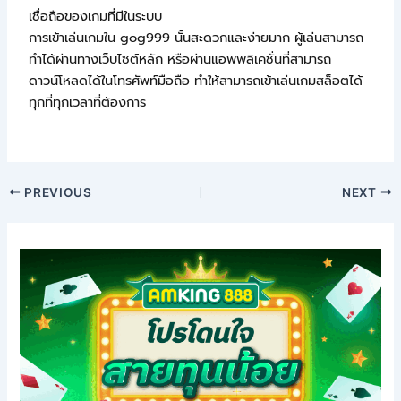
เชื่อถือของเกมที่มีในระบบ
การเข้าเล่นเกมใน
gog
999 นั้นสะดวกและง่ายมาก ผู้เล่นสามารถ
ทำได้ผ่านทางเว็บไซต์หลัก หรือผ่านแอพพลิเคชั่นที่สามารถ
ดาวน์โหลดได้ในโทรศัพท์มือถือ ทำให้สามารถเข้าเล่นเกมสล็อตได้
ทุกที่ทุกเวลาที่ต้องการ
PREVIOUS
NEXT