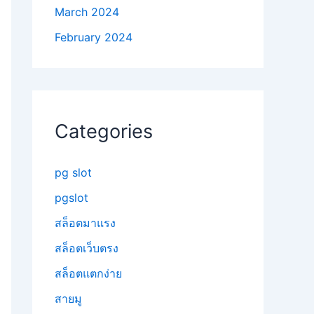
March 2024
February 2024
Categories
pg slot
pgslot
สล็อตมาแรง
สล็อตเว็บตรง
สล็อตแตกง่าย
สายมู