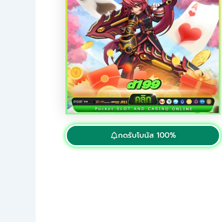
กดรับโบนัส 100%