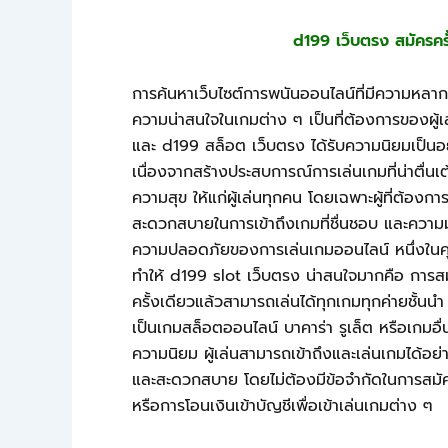
d199 เว็บตรง สมัครครั้
การค้นหาเว็บไซต์การพนันออนไลน์ที่มีความหล
ความน่าสนใจในเกมต่าง ๆ เป็นที่ต้องการของผู้เล่
และ
d199 สล็อต
เว็บตรง ได้รับความนิยมเป็นอ
เนื่องจากสร้างประสบการณ์การเล่นเกมที่น่าตื่นเต
ความสุข ให้แก่ผู้เล่นทุกคน โดยเฉพาะผู้ที่ต้องก
สะดวกสบายในการเข้าถึงเกมที่ชื่นชอบ และความม
ความปลอดภัยของการเล่นเกมออนไลน์ หนึ่งในคุ
ทำให้
d199 slot
เว็บตรง น่าสนใจมากคือ การส
ครั้งเดียวแล้วสามารถเล่นได้ทุกเกมทุกค่ายชั้นนำ 
เป็นเกมสล็อตออนไลน์ บาคาร่า รูเล็ต หรือเกมอื่น 
ความนิยม ผู้เล่นสามารถเข้าถึงและเล่นเกมได้อย
และสะดวกสบาย โดยไม่ต้องมีข้อจำกัดในการสมั
หรือการโอนเงินเข้าบัญชีเพื่อเข้าเล่นเกมต่าง ๆ