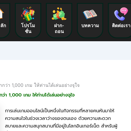
ลัก
โปรโม
ฝาก-
บทความ
ติดต่อเรา
ชั่น
ถอน
กว่า 1,000 เกม ให้ท่านได้เล่นอย่างจุใจ
่า 1,000 เกม ให้ท่านได้เล่นอย่างจุใจ
การเล่นเกมออนไลน์เป็นหนึ่งในกิจกรรมที่หลายคนหันมาให้
ความสนใจในช่วงเวลาว่างของตนเอง ด้วยความสะดวก
สบายและความสนุกสนานที่มีอยู่ในโลกอินเทอร์เน็ต สำหรับผู้