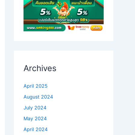
Archives
April 2025
August 2024
July 2024
May 2024
April 2024