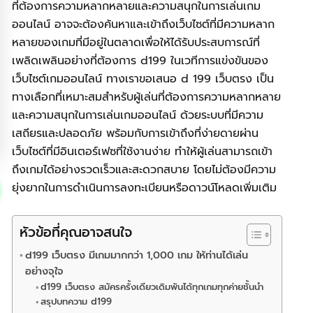
ที่ต้องการความหลากหลายและความสนุกในการเล่นเกม
ออนไลน์ อาจจะต้องค้นหาและเข้าถึงเว็บไซต์ที่มีความหลาก
หลายของเกมที่มีอยู่ในตลาดเพื่อให้ได้รับประสบการณ์ที่
เพลิดเพลินอย่างที่ต้องการ
d199
ในเวทีการแข่งขันของ
เว็บไซต์เกมออนไลน์ ทางเราขอเสนอ
d 199
เว็บตรง เป็น
ทางเลือกที่เหมาะสมสำหรับผู้เล่นที่ต้องการความหลากหลาย
และความสนุกในการเล่นเกมออนไลน์ ด้วยระบบที่มีความ
เสถียรและปลอดภัย พร้อมกับการเข้าถึงที่ง่ายดายผ่าน
เว็บไซต์ที่มีอินเตอร์เฟซที่ใช้งานง่าย ทำให้ผู้เล่นสามารถเข้า
ถึงเกมได้อย่างรวดเร็วและสะดวกสบาย โดยไม่ต้องมีความ
ยุ่งยากในการดำเนินการลงทะเบียนหรือดาวน์โหลดเพิ่มเติม
หัวข้อที่คุณอาจสนใจ
d199 เว็บตรง มีเกมมากกว่า 1,000 เกม ให้ท่านได้เล่น
อย่างจุใจ
d199 เว็บตรง สมัครครั้งเดียวเดิมพันได้ทุกเกมทุกค่ายชั้นนำ
สรุปบทความ d199