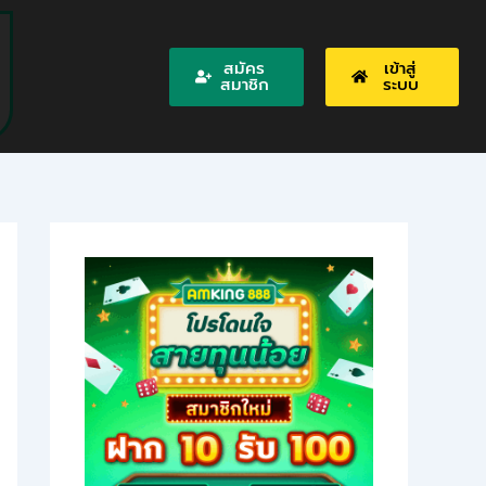
สมัคร
เข้าสู่
สมาชิก
ระบบ